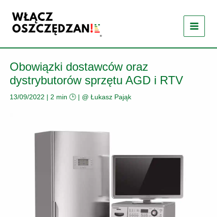
Przejdź
do
treści
Obowiązki dostawców oraz
dystrybutorów sprzętu AGD i RTV
13/09/2022
|
2 min 🕒
| @
Łukasz Pająk