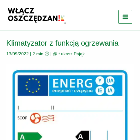
Przejdź
do
treści
Klimatyzator z funkcją ogrzewania
13/09/2022
|
2 min 🕒
| @
Łukasz Pająk