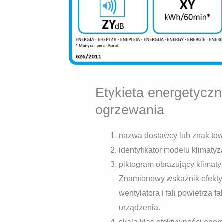
Etykieta energetycz
ogrzewania
nazwa dostawcy lub znak to
identyfikator modelu klimat
piktogram obrazujący klimat
Znamionowy wskaźnik efektyw
wentylatora i fali powietrza 
urządzenia.
skala klas efektywności ene