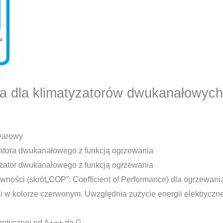
na dla klimatyzatorów dwukanałowych
warowy
yzatora dwukanałowego z funkcją ogrzewania
yzator dwukanałowego z funkcją ogrzewania
ności (skrót„COP”: Coefficient of Performance) dla ogrzewan
fali w kolorze czerwonym. Uwzględnia zużycie energii elektryczn
rgetycznej od A+++ do G