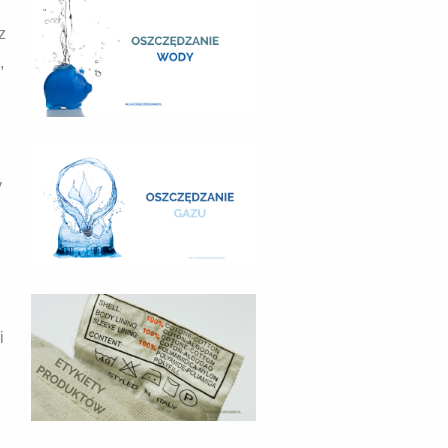
z
,
y
i