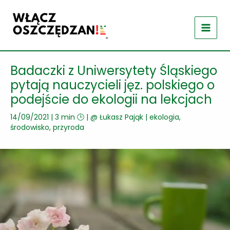
Przejdź
do
treści
Badaczki z Uniwersytety Śląskiego
pytają nauczycieli jęz. polskiego o
podejście do ekologii na lekcjach
14/09/2021
|
3 min 🕒
| @
Łukasz Pająk
|
ekologia,
środowisko, przyroda