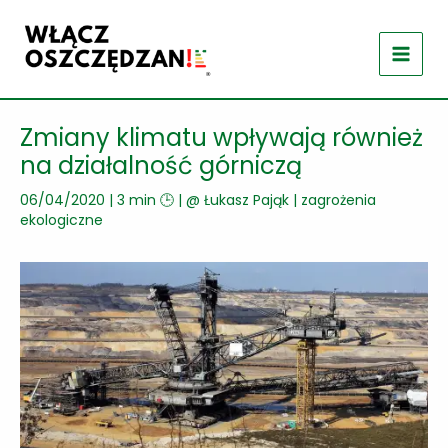
Przejdź
do
treści
Zmiany klimatu wpływają również
na działalność górniczą
06/04/2020
|
3 min 🕒
| @
Łukasz Pająk
|
zagrożenia
ekologiczne