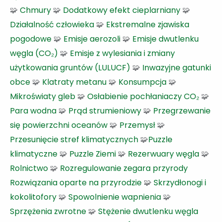
🧩
Chmury
🧩
Dodatkowy efekt cieplarniany
🧩
Działalność człowieka
🧩
Ekstremalne zjawiska
pogodowe
🧩
Emisje aerozoli
🧩
Emisje dwutlenku
węgla (CO₂)
🧩
Emisje z wylesiania i zmiany
użytkowania gruntów (LULUCF)
🧩
Inwazyjne gatunki
obce
🧩
Klatraty metanu
🧩
Konsumpcja
🧩
Mikroświaty gleb
🧩
Osłabienie pochłaniaczy CO₂
🧩
Para wodna
🧩
Prąd strumieniowy
🧩
Przegrzewanie
się powierzchni oceanów
🧩
Przemysł
🧩
Przesunięcie stref klimatycznych
🧩
Puzzle
klimatyczne
🧩
Puzzle Ziemi
🧩
Rezerwuary węgla
🧩
Rolnictwo
🧩
Rozregulowanie zegara przyrody
Rozwiązania oparte na przyrodzie
🧩
Skrzydłonogi i
kokolitofory
🧩
Spowolnienie wapnienia
🧩
Sprzężenia zwrotne
🧩
Stężenie dwutlenku węgla