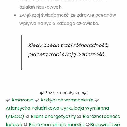
działań naukowych.
Zwiększaj świadomość, że zdrowie oceanów
wpływa na życie każdego człowieka.
Kiedy ocean traci różnorodność,
planeta traci swoją odporność.
🧩Puzzle klimatyczne🧩
🧩
Amazonia
🧩
Arktyczne wzmocnienie
🧩
Atlantycka Południkowa Cyrkulacja Wymienna
(AMOC)
🧩
Bilans energetyczny
🧩
Bioróżnorodność
lądowa
🧩
Bioróżnorodność morska
🧩
Budownictwo