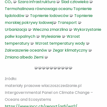
CO₂
🧩
Szara infrastruktura
🧩
Ślad człowieka
🧩
Termohalinowa równowaga oceanu
Topnienie
lądolodów
🧩
Topnienie lodowców
🧩
Topnienie
morskiej pokrywy lodowej
🧩
Transport
🧩
Urbanizacja
🧩
Wieczna zmarzlina
🧩
Wykorzystanie
paliw kopalnych
🧩
Wylesianie
🧩
Wzrost
temperatury
🧩
Wzrost temperatury wody
🧩
Zakwaszenie oceanów
🧩
Zegar klimatyczny
🧩
Zmiana albedo Ziemi
🧩
🧩🧩🧩🧩🧩🧩🧩🧩🧩🧩
źródło:
materiały prasowe wlaczoszczedzanie.pl
Intergovernmental Panel on Climate Change –
Oceans and Ecosystems
https://www.ipcc.ch/report/ar6/wg2/