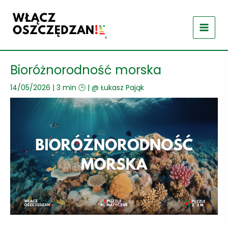
Przejdź
do
treści
Bioróżnorodność morska
14/05/2026
|
3 min 🕒
| @
Łukasz Pająk