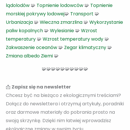
lądolodów
🧩
Topnienie lodowców
🧩
Topnienie
morskiej pokrywy lodowej
🧩
Transport
🧩
Urbanizacja
🧩
Wieczna zmarzlina
🧩
Wykorzystanie
paliw kopalnych
🧩
Wylesianie
🧩
Wzrost
temperatury
🧩
Wzrost temperatury wody
🧩
Zakwaszenie oceanów
🧩
Zegar klimatyczny
🧩
Zmiana albedo Ziemi
🧩
🧩🧩🧩🧩🧩🧩🧩🧩🧩🧩
📩
Zapisz się na newsletter
Chcesz być na bieżąco z ekologicznymi treściami?
Dołącz do newslettera i otrzymuj artykuły, poradniki
oraz darmowe materiały do pobrania prosto na
swoją skrzynkę. Dzięki nim łatwiej wprowadzisz
ekologiczne zmiany w swoim życiu.