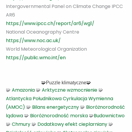
Intergovernmental Panel on Climate Change IPCC
AR6
https://www.ipcc.ch/report/ar6/wg1/
National Oceanography Centre
https://www.noc.ac.uk/
World Meteorological Organization
https://public.wmo.int
/
en
🧩Puzzle klimatyczne🧩
🧩
Amazonia
🧩
Arktyczne wzmocnienie
🧩
Atlantycka Południkowa Cyrkulacja Wymienna
(AMOC)
🧩
Bilans energetyczny
🧩
Bioróżnorodność
lądowa
🧩
Bioróżnorodność morska
🧩
Budownictwo
🧩
Chmury
🧩
Dodatkowy efekt cieplarniany
🧩