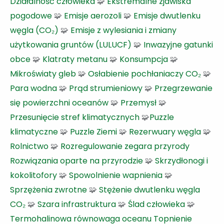
Działalność człowieka
🧩
Ekstremalne zjawiska
pogodowe
🧩
Emisje aerozoli
🧩
Emisje dwutlenku
węgla (CO₂)
🧩
Emisje z wylesiania i zmiany
użytkowania gruntów (LULUCF)
🧩
Inwazyjne gatunki
obce
🧩
Klatraty metanu
🧩
Konsumpcja
🧩
Mikroświaty gleb
🧩
Osłabienie pochłaniaczy CO₂
🧩
Para wodna
🧩
Prąd strumieniowy
🧩
Przegrzewanie
się powierzchni oceanów
🧩
Przemysł
🧩
Przesunięcie stref klimatycznych
🧩
Puzzle
klimatyczne
🧩
Puzzle Ziemi
🧩
Rezerwuary węgla
🧩
Rolnictwo
🧩
Rozregulowanie zegara przyrody
Rozwiązania oparte na przyrodzie
🧩
Skrzydłonogi i
kokolitofory
🧩
Spowolnienie wapnienia
🧩
Sprzężenia zwrotne
🧩
Stężenie dwutlenku węgla
CO₂
🧩
Szara infrastruktura
🧩
Ślad człowieka
🧩
Termohalinowa równowaga oceanu
Topnienie