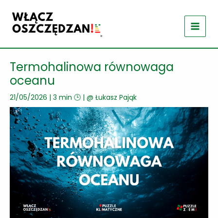
Przejdź
do
treści
Termohalinowa równowaga
oceanu
21/05/2026
|
3 min 🕒
| @
Łukasz Pająk