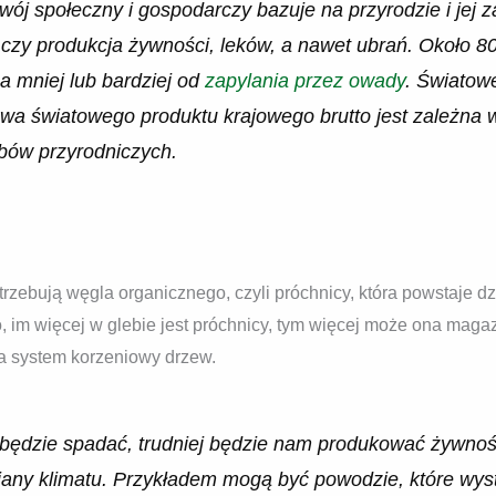
wój społeczny i gospodarczy bazuje na przyrodzie i jej z
czy produkcja żywności, leków, a nawet ubrań. Około 8
a mniej lub bardziej od
zapylania przez owady
. Świato
owa światowego produktu krajowego brutto jest zależna 
bów przyrodniczych.
trzebują węgla organicznego, czyli próchnicy, która powstaje d
 im więcej w glebie jest próchnicy, tym więcej może ona mag
a system korzeniowy drzew.
będzie spadać, trudniej będzie nam produkować żywność
iany klimatu. Przykładem mogą być powodzie, które wyst