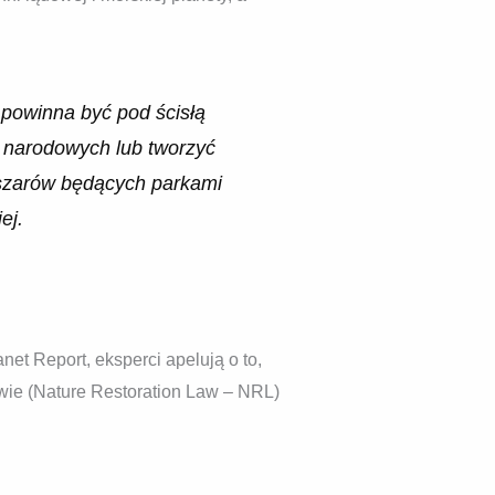
 powinna być pod ścisłą
w narodowych lub tworzyć
bszarów będących parkami
ej.
t Report, eksperci apelują o to,
wie (Nature Restoration Law – NRL)