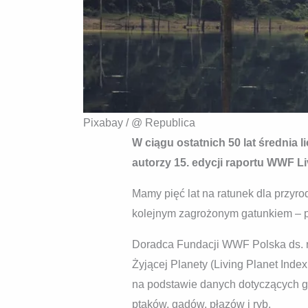
Pixabay / @ Republica
W ciągu ostatnich 50 lat średnia
autorzy 15. edycji raportu WWF Li
Mamy pięć lat na ratunek dla przyrod
kolejnym zagrożonym gatunkiem – p
Doradca Fundacji WWF Polska ds. r
Żyjącej Planety (Living Planet Inde
na podstawie danych dotyczących g
ptaków, gadów, płazów i ryb.