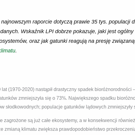
ajnowszym raporcie dotyczą prawie 35 tys. populacji d
danych. Wskaźnik LPI dobrze pokazuje, jaki jest ogólny
osystemów, oraz jak gatunki reagują na presję związaną
limatu
.
0 lat (1970-2020) nastąpił drastyczny spadek bioróżnorodności 
gatunków zmniejszyła się o 73%. Największego spadku bioróż
w słodkowodnych; populacje gatunków lądowych zmniejszyły s
ie zagrożone są już całe ekosystemy, a w konsekwencji również
e zmianą klimatu zwiększa prawdopodobieństwo przekroczenia