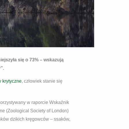
iejszyła się o 73% – wskazują
”.
y krytyczne
, człowiek stanie się
korzystywany w raporcie Wskaźnik
ne (Zoological Society of London)
unków dzikich kręgowców – ssaków,