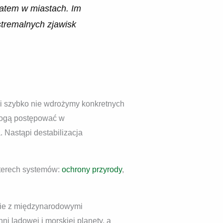
latem w miastach. Im
stremalnych zjawisk
śli szybko nie wdrożymy konkretnych
 mogą postępować w
 Nastąpi destabilizacja
zterech systemów:
ochrony przyrody
,
nie z międzynarodowymi
i lądowej i morskiej planety, a