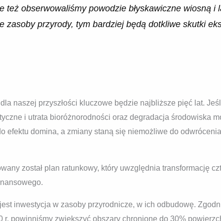
le też obserwowaliśmy powodzie błyskawiczne wiosną i 
 zasoby przyrody, tym bardziej będą dotkliwe skutki ek
dla naszej przyszłości kluczowe będzie najbliższe pięć lat. Je
tyczne i utrata bioróżnorodności oraz degradacja środowiska
o efektu domina, a zmiany staną się niemożliwe do odwrócenia.
any został plan ratunkowy, który uwzględnia transformację c
finansowego.
 jest inwestycja w zasoby przyrodnicze, w ich odbudowę. Zgod
 r. powinniśmy zwiększyć obszary chronione do 30% powierzchn