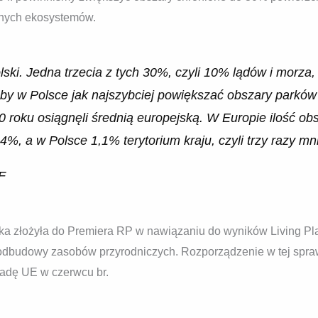
nych ekosystemów.
lski. Jedna trzecia z tych 30%, czyli 10% lądów i morza,
aby w Polsce jak najszybciej powiększać obszary parkó
 roku osiągnęli średnią europejską. W Europie ilość o
%, a w Polsce 1,1% terytorium kraju, czyli trzy razy mni
F
a złożyła do Premiera RP w nawiązaniu do wyników Living Plane
z odbudowy zasobów przyrodniczych. Rozporządzenie w tej spra
Radę UE w czerwcu br.