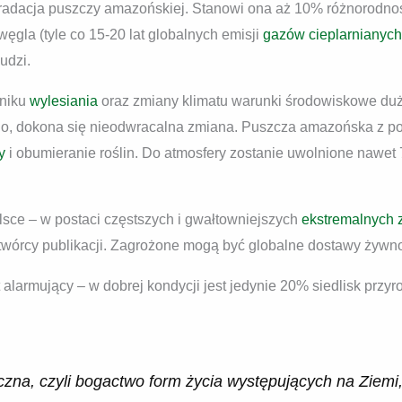
gradacja puszczy amazońskiej. Stanowi ona aż 10% różnorodnośc
ęgla (tyle co 15-20 lat globalnych emisji
gazów cieplarnianych
udzi.
yniku
wylesiania
oraz zmiany klimatu warunki środowiskowe duże
go, dokona się nieodwracalna zmiana. Puszcza amazońska z po
ry
i obumieranie roślin. Do atmosfery zostanie uwolnione nawet
lsce – w postaci częstszych i gwałtowniejszych
ekstremalnych 
 twórcy publikacji. Zagrożone mogą być globalne dostawy żywno
 alarmujący – w dobrej kondycji jest jedynie 20% siedlisk prz
zna, czyli bogactwo form życia występujących na Ziemi,