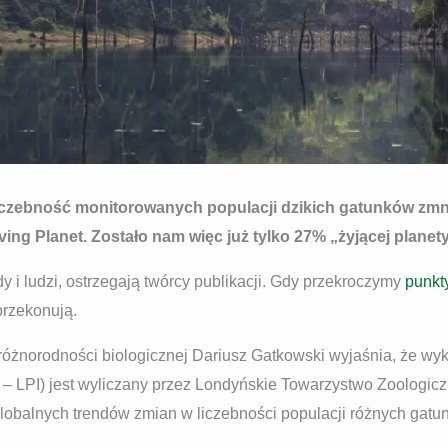
 liczebność monitorowanych populacji dzikich gatunków zmn
ving Planet. Zostało nam więc już tylko 27% „żyjącej planety
y i ludzi, ostrzegają twórcy publikacji. Gdy przekroczymy
punkt
rzekonują.
óżnorodności biologicznej Dariusz Gatkowski wyjaśnia, że wy
x – LPI) jest wyliczany przez Londyńskie Towarzystwo Zoologicz
lobalnych trendów zmian w liczebności populacji różnych gat