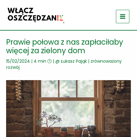
Przejdź
do
treści
Prawie połowa z nas zapłaciłaby
więcej za zielony dom
15/02/2024
|
4 min 🕒
| @
Łukasz Pająk
|
zrównoważony
rozwój