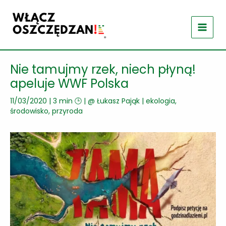
Przejdź
do
treści
Nie tamujmy rzek, niech płyną!
apeluje WWF Polska
11/03/2020
|
3 min 🕒
| @
Łukasz Pająk
|
ekologia,
środowisko, przyroda