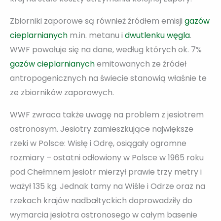
Zbiorniki zaporowe są również źródłem emisji
gazów
cieplarnianych
m.in. metanu i
dwutlenku węgla
.
WWF powołuje się na dane, według których ok. 7%
gazów cieplarnianych
emitowanych ze źródeł
antropogenicznych na świecie stanowią właśnie te
ze zbiorników zaporowych.
WWF zwraca także uwagę na problem z jesiotrem
ostronosym. Jesiotry zamieszkujące największe
rzeki w Polsce: Wisłę i Odrę, osiągały ogromne
rozmiary – ostatni odłowiony w Polsce w 1965 roku
pod Chełmnem jesiotr mierzył prawie trzy metry i
ważył 135 kg. Jednak tamy na Wiśle i Odrze oraz na
rzekach krajów nadbałtyckich doprowadziły do
wymarcia jesiotra ostronosego w całym basenie