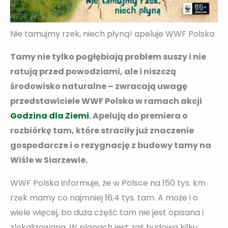
Nie tamujmy rzek, niech płyną! apeluje WWF Polska
Tamy nie tylko pogłębiają problem suszy i nie
ratują przed powodziami, ale i niszczą
środowisko naturalne – zwracają uwagę
przedstawiciele WWF Polska w ramach akcji
Godzina dla Ziemi
. Apelują do premiera o
rozbiórkę tam, które straciły już znaczenie
gospodarcze i o rezygnację z budowy tamy na
Wiśle w Siarzewie.
WWF Polska informuje, że w Polsce na 150 tys. km
rzek mamy co najmniej 16,4 tys. tam. A może i o
wiele więcej, bo duża część tam nie jest opisana i
zlokalizowana. W planach jest zaś budowa kilku