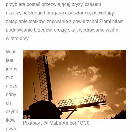
przybiera postać orzeźwiającej bryzy, czasem
niszczycielskiego huraganu czy sztormu, powodując
zatapianie statków, zmywanie z powierzchni Ziemi miast,
podmywanie brzegów, erozję skał, wędrowanie wydm i
wiatrołomy.
Wiatr
jest
jedny
m z
niezb
ędny
ch
czynn
ików,
Pixabay / @ MabelAmber / CC0
gwar