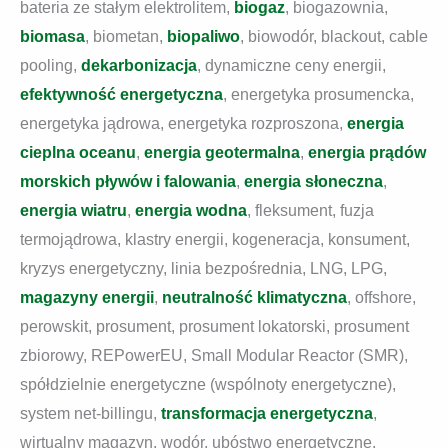
bateria ze stałym elektrolitem,
biogaz
, biogazownia,
biomasa
, biometan,
biopaliwo
, biowodór, blackout, cable
pooling,
dekarbonizacja
, dynamiczne ceny energii,
efektywność energetyczna
, energetyka prosumencka,
energetyka jądrowa, energetyka rozproszona,
energia
cieplna oceanu
,
energia geotermalna
,
e
nergia prądów
morskich pływów i falowania
,
energia słoneczna
,
energia wiatru
,
energia wodna
, fleksument, fuzja
termojądrowa, klastry energii, kogeneracja, konsument,
kryzys energetyczny, linia bezpośrednia, LNG, LPG,
magazyny energii
,
neutralność klimatyczna
, offshore,
perowskit, prosument, prosument lokatorski, prosument
zbiorowy, REPowerEU, Small Modular Reactor (SMR),
spółdzielnie energetyczne (wspólnoty energetyczne),
system net-billingu,
transformacja energetyczna
,
wirtualny magazyn, wodór, ubóstwo energetyczne,