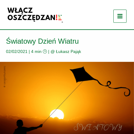
Przejdź
do
treści
Światowy Dzień Wiatru
02/02/2021
|
4 min 🕒
| @
Łukasz Pająk