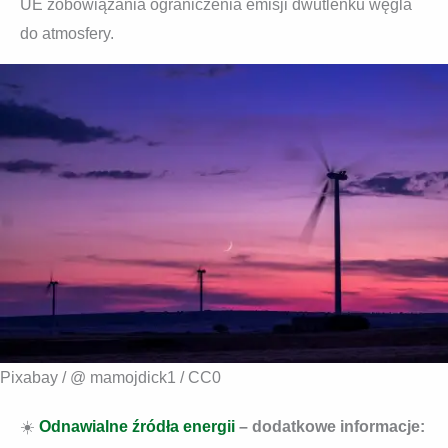
UE zobowiązania ograniczenia emisji dwutlenku węgla
do atmosfery.
Pixabay / @ mamojdick1 / CC0
☀️
Odnawialne źródła energii
– dodatkowe informacje: