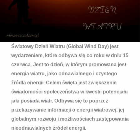
Światowy Dzień Wiatru (Global Wind Day) jest
wydarzeniem, które odbywa się co roku w dniu 15
czerwca. Jest to dzień, w którym promowana jest
energia wiatru, jako odnawialnego i czystego
źródła energii. Celem święta jest zwiększenie
świadomości społeczeństwa w kwestii potencjału
jaki posiada wiatr. Odbywa się to poprzez
przekazywanie informacji o energii wiatrowej, jej
globalnym rozwoju i możliwościach zastępowania
nieodnawialnych źródeł energii.