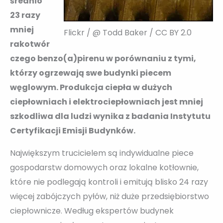
średnio
23 razy
mniej
Flickr / @ Todd Baker / CC BY 2.0
rakotwór
czego benzo(a)pirenu w porównaniu z tymi,
którzy ogrzewają swe budynki piecem
węglowym. Produkcja ciepła w dużych
ciepłowniach i elektrociepłowniach jest mniej
szkodliwa dla ludzi wynika z badania Instytutu
Certyfikacji Emisji Budynków.
Największym trucicielem są indywidualne piece
gospodarstw domowych oraz lokalne kotłownie,
które nie podlegają kontroli i emitują blisko 24 razy
więcej zabójczych pyłów, niż duże przedsiębiorstwo
ciepłownicze. Według ekspertów budynek