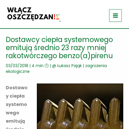
Przejdź
do
treści
Dostawcy ciepła systemowego
emitują średnio 23 razy mniej
rakotwórczego benzo(a)pirenu
03/03/2018
|
4 min 🕒
| @
Łukasz Pająk
|
zagrożenia
ekologiczne
Dostawc
y ciepła
systemo
wego
emitują