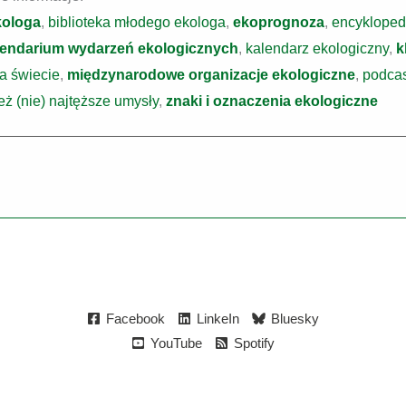
kologa
,
biblioteka młodego ekologa
,
ekoprognoza
,
encykloped
lendarium wydarzeń ekologicznych
,
kalendarz ekologiczny
,
k
na świecie
,
międzynarodowe organizacje ekologiczne
,
podcas
też (nie) najtęższe umysły
,
znaki i oznaczenia ekologiczne
Facebook
LinkeIn
Bluesky
YouTube
Spotify