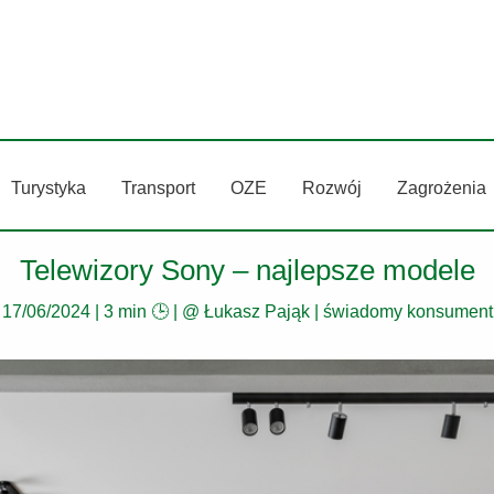
Turystyka
Transport
OZE
Rozwój
Zagrożenia
Telewizory Sony – najlepsze modele
17/06/2024
|
3 min 🕒
| @
Łukasz Pająk
|
świadomy konsument