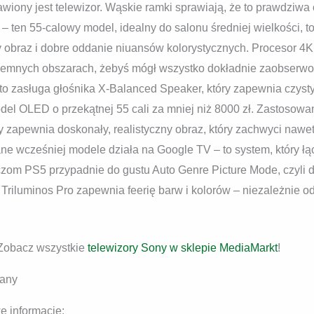
wiony jest telewizor. Wąskie ramki sprawiają, że to prawdziwa
– ten 55-calowy model, idealny do salonu średniej wielkości, t
y obraz i dobre oddanie niuansów kolorystycznych. Procesor 
 ciemnych obszarach, żebyś mógł wszystko dokładnie zaobserw
to zasługa głośnika X-Balanced Speaker, który zapewnia czysty
el OLED o przekątnej 55 cali za mniej niż 8000 zł. Zastosowan
y zapewnia doskonały, realistyczny obraz, który zachwyci naw
e wcześniej modele działa na Google TV – to system, który łą
aczom PS5 przypadnie do gustu Auto Genre Picture Mode, czyli 
Triluminos Pro zapewnia feerię barw i kolorów – niezależnie od 
 Zobacz wszystkie
telewizory Sony w sklepie MediaMarkt
!
wany
 informacje: