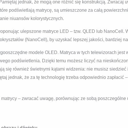
 Pamiętaj jednak, że mogą one różnić się konstrukcją. Zwracaj 
tóre podświetlają matrycę, są umieszczone za całą powierzchn
anie niuansów kolorystycznych.
 proponując ulepszone matryce LED – tzw. QLED lub NanoCell. 
ryształów (NanoCell), by uzyskać lepszej jakości, bardziej na
ergooszczędne modele OLED. Matryca w tych telewizorach jes
owego podświetlenia. Dzięki temu możesz liczyć na nieskończony
ją się również świetnymi kątami widzenia: nie musisz siedzieć 
aj jednak, że za tę technologię trzeba odpowiednio zapłacić – 
ju matrycy – zwracać uwagę, porównując ze sobą poszczególne
 obrazu i dźwięku