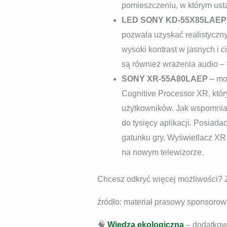
pomieszczeniu, w którym usta
LED SONY KD-55X85LAEP
pozwala uzyskać realistyczn
wysoki kontrast w jasnych i
są również wrażenia audio – 
SONY XR-55A80LAEP
– mod
Cognitive Processor XR, któr
użytkowników. Jak wspomnian
do tysięcy aplikacji. Posiad
gatunku gry. Wyświetlacz XR 
na nowym telewizorze.
Chcesz odkryć więcej możliwości?
źródło: materiał prasowy sponsoro
🧠
Wiedza ekologiczna
– dodatkowe