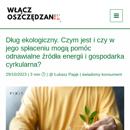
Przejdź
do
treści
Dług ekologiczny. Czym jest i czy w
jego spłaceniu mogą pomóc
odnawialne źródła energii i gospodarka
cyrkularna?
29/10/2023
|
3 min 🕒
| @
Łukasz Pająk
|
świadomy konsument