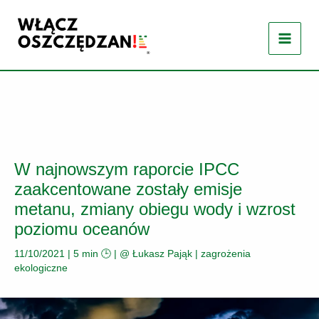
Przejdź
do
treści
W najnowszym raporcie IPCC
zaakcentowane zostały emisje
metanu, zmiany obiegu wody i wzrost
poziomu oceanów
11/10/2021
|
5 min 🕒
| @
Łukasz Pająk
|
zagrożenia
ekologiczne