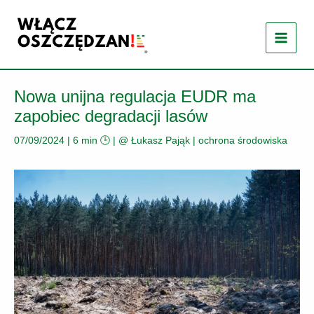
Przejdź
do
treści
Nowa unijna regulacja EUDR ma
zapobiec degradacji lasów
07/09/2024
|
6 min 🕒
| @
Łukasz Pająk
|
ochrona środowiska