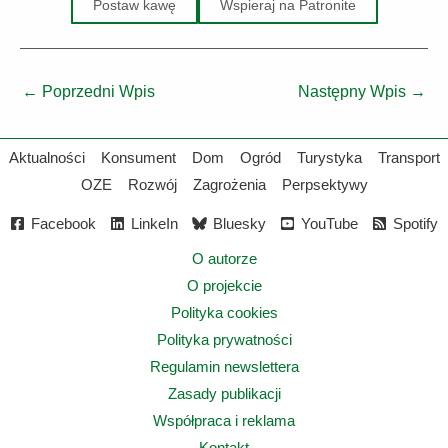
Postaw kawę
Wspieraj na Patronite
←
Poprzedni Wpis
Następny Wpis
→
Aktualności
Konsument
Dom
Ogród
Turystyka
Transport
OZE
Rozwój
Zagrożenia
Perpsektywy
Facebook
LinkeIn
Bluesky
YouTube
Spotify
O autorze
O projekcie
Polityka cookies
Polityka prywatności
Regulamin newslettera
Zasady publikacji
Współpraca i reklama
Kontakt