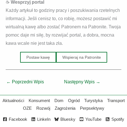
☕
Wesprzyj portal
Każdy artykuł to godziny pracy i poszukiwania rzetelnych
informacji. Jeśli cenisz to, co robię, możesz postawić mi
wirtualną kawę albo zostać Patronem na Patronite. Twoja
pomoc daje mi siłę, by rozwijać portal, a dobra, mocna
kawa wcale nie jest taka zła.
Postaw kawę
Wspieraj na Patronite
←
Poprzedni Wpis
Następny Wpis
→
Aktualności
Konsument
Dom
Ogród
Turystyka
Transport
OZE
Rozwój
Zagrożenia
Perpsektywy
Facebook
LinkeIn
Bluesky
YouTube
Spotify