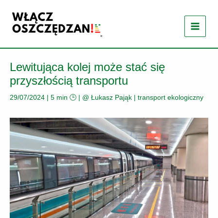
Przejdź
do
treści
Lewitująca kolej może stać się
przyszłością transportu
29/07/2024
|
5 min 🕒
| @
Łukasz Pająk
|
transport ekologiczny