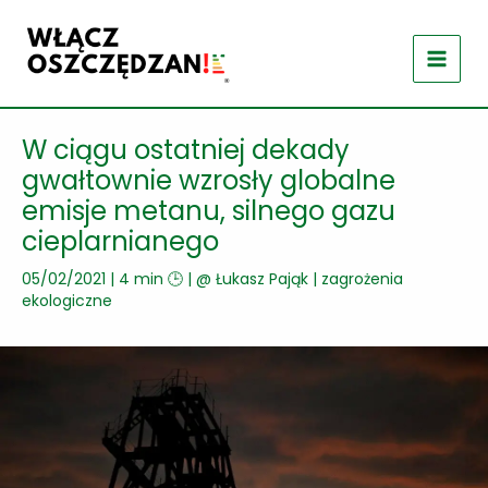
Przejdź
do
treści
W ciągu ostatniej dekady
gwałtownie wzrosły globalne
emisje metanu, silnego gazu
cieplarnianego
05/02/2021
|
4 min 🕒
| @
Łukasz Pająk
|
zagrożenia
ekologiczne