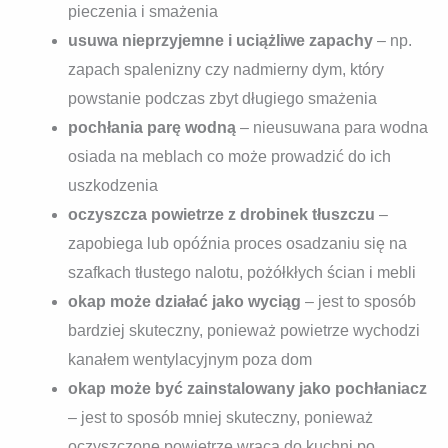
pieczenia i smażenia
usuwa nieprzyjemne i uciążliwe zapachy
– np.
zapach spalenizny czy nadmierny dym, który
powstanie podczas zbyt długiego smażenia
pochłania parę wodną
– nieusuwana para wodna
osiada na meblach co może prowadzić do ich
uszkodzenia
oczyszcza powietrze z drobinek tłuszczu
–
zapobiega lub opóźnia proces osadzaniu się na
szafkach tłustego nalotu, pożółkłych ścian i mebli
okap może działać jako wyciąg
– jest to sposób
bardziej skuteczny, ponieważ powietrze wychodzi
kanałem wentylacyjnym poza dom
okap może być zainstalowany jako pochłaniacz
– jest to sposób mniej skuteczny, ponieważ
oczyszczone powietrze wraca do kuchni po