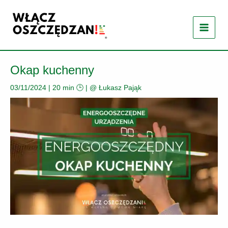
Przejdź
do
treści
Okap kuchenny
03/11/2024
|
20 min 🕒
| @
Łukasz Pająk