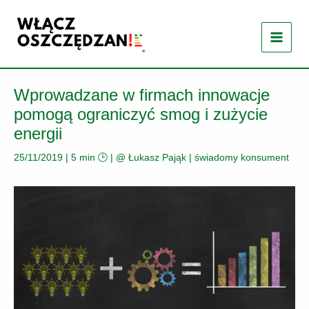
Przejdź
do
treści
Wprowadzane w firmach innowacje
pomogą ograniczyć smog i zużycie
energii
25/11/2019
|
5 min 🕒
| @
Łukasz Pająk
|
świadomy konsument