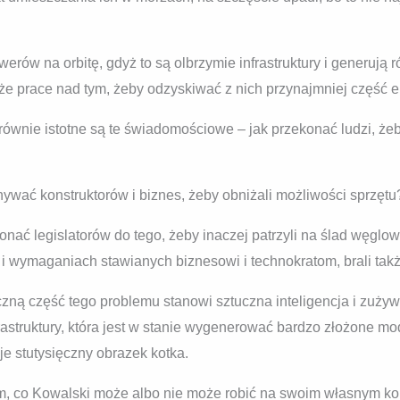
erów na orbitę, gdyż to są olbrzymie infrastruktury i generują ró
kże prace nad tym, żeby odzyskiwać z nich przynajmniej część en
 równie istotne są te świadomościowe – jak przekonać ludzi, ż
wać konstruktorów i biznes, żeby obniżali możliwości sprzętu
onać legislatorów do tego, żeby inaczej patrzyli na ślad węgl
 i wymaganiach stawianych biznesowi i technokratom, brali tak
zną część tego problemu stanowi sztuczna inteligencja i zużyw
frastruktury, która jest w stanie wygenerować bardzo złożone 
je stutysięczny obrazek kotka.
m, co Kowalski może albo nie może robić na swoim własnym k