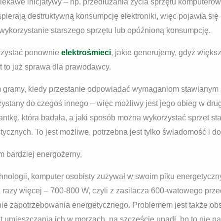
ciekawe inicjatywy – np. przedłużania życia sprzętu komputer
wspierają destruktywną konsumpcję elektroniki, więc pojawia się
wykorzystanie starszego sprzętu lub opóźnioną konsumpcję.
rzystać ponownie
elektrośmieci
, jakie generujemy, gdyż więks
est to już sprawa dla prawodawcy.
ym gramy, kiedy przestanie odpowiadać wymaganiom stawianym p
tany do czegoś innego – więc możliwy jest jego obieg w drugie
ntkę, która badała, a jaki sposób można wykorzystać sprzęt sta
tycznych. To jest możliwe, potrzebna jest tylko świadomość i d
m bardziej energożerny.
hnologii, komputer osobisty zużywał w swoim piku energetycz
razy więcej – 700-800 W, czyli z zasilacza 600-watowego prz
ie zapotrzebowania energetycznego. Problemem jest także obs
ekt umieszczania ich w morzach, na szczęście upadł, bo to nie n