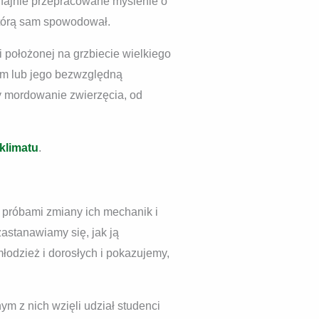
 fajnie przepracowane myślenie o
którą sam spowodował.
 położonej na grzbiecie wielkiego
iem lub jego bezwzględną
czy mordowanie zwierzęcia, od
klimatu
.
 próbami zmiany ich mechanik i
zastanawiamy się, jak ją
łodzież i dorosłych i pokazujemy,
m z nich wzięli udział studenci