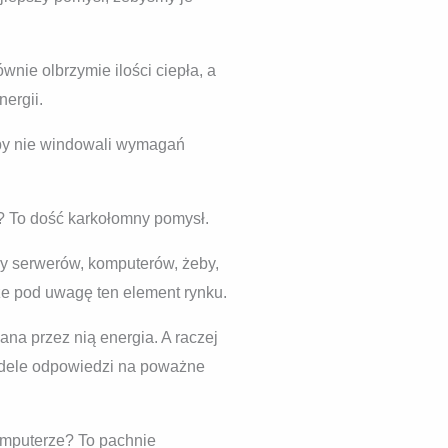
wnie olbrzymie ilości ciepła, a
ergii.
eby nie windowali wymagań
? To dość karkołomny pomysł.
owy serwerów, komputerów, żeby,
że pod uwagę ten element rynku.
ana przez nią energia. A raczej
modele odpowiedzi na poważne
omputerze? To pachnie