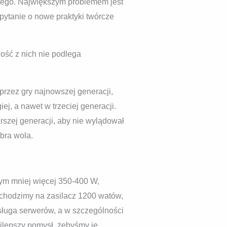
owego. Największym problemem jest
 pytanie o nowe praktyki twórcze
zość z nich nie podlega
rzez gry najnowszej generacji,
j, a nawet w trzeciej generacji.
rszej generacji, aby nie wylądował
obra wola.
nym mniej więcej 350-400 W,
echodzimy na zasilacz 1200 watów,
ługa serwerów, a w szczególności
ajlepszy pomysł, żebyśmy je