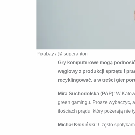
Pixabay / @ superanton
Gry komputerowe mogą podnosić ś
węglowy z produkcji sprzętu i pr
recyklingować, a w treści gier po
Mira Suchodolska (PAP):
W Katowi
green gamingu. Proszę wybaczyć, al
ilościach prądu, który pożerają nie 
Michał Kłosiński:
Często spotykam 