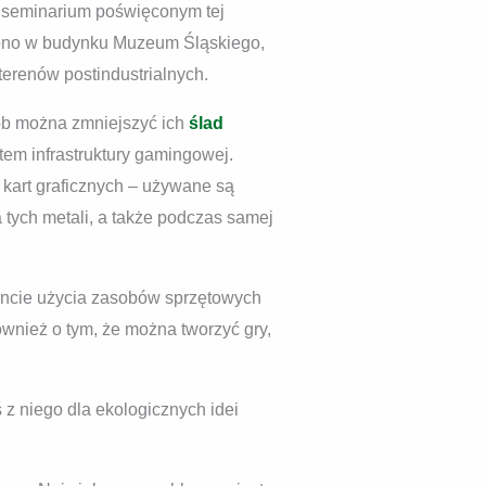
a seminarium poświęconym tej
ę ono w budynku Muzeum Śląskiego,
 terenów postindustrialnych.
ób można zmniejszyć ich
ślad
m infrastruktury gamingowej.
 kart graficznych – używane są
 tych metali, a także podczas samej
encie użycia zasobów sprzętowych
wnież o tym, że można tworzyć gry,
ś z niego dla ekologicznych idei