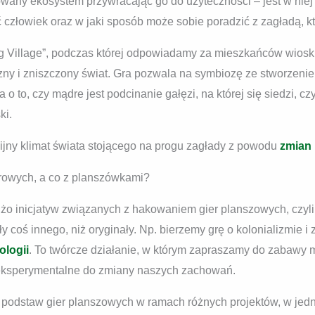
any ekosystem przywracając go do użyteczności – jest w niej
 człowiek oraz w jaki sposób może sobie poradzić z zagładą, 
ing Village”, podczas której odpowiadamy za mieszkańców wioski
czny i zniszczony świat. Gra pozwala na symbiozę ze stworzen
a o to, czy mądre jest podcinanie gałęzi, na której się siedzi, 
ki.
pijny klimat świata stojącego na progu zagłady z powodu
zmian 
owych, a co z planszówkami?
o inicjatyw związanych z hakowaniem gier planszowych, czyli
y coś innego, niż oryginały. Np. bierzemy grę o kolonializmie i 
ologii
. To twórcze działanie, w którym zapraszamy do zabawy m
 eksperymentalne do zmiany naszych zachowań.
podstaw gier planszowych w ramach różnych projektów, w jedny