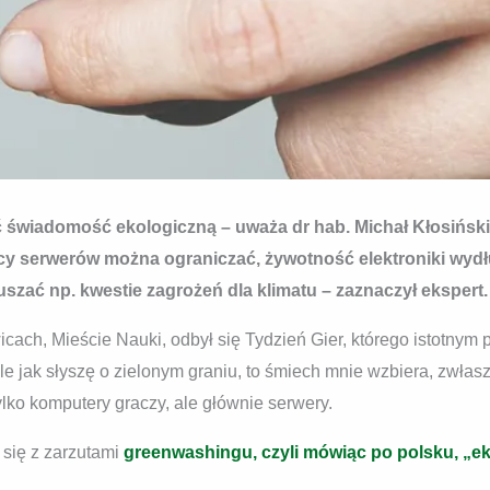
wiadomość ekologiczną – uważa dr hab. Michał Kłosiński,
acy serwerów można ograniczać, żywotność elektroniki wydł
ruszać np. kwestie zagrożeń dla klimatu – zaznaczył ekspert.
cach, Mieście Nauki, odbył się Tydzień Gier, którego istotnym
e jak słyszę o zielonym graniu, to śmiech mnie wzbiera, zwłasz
tylko komputery graczy, ale głównie serwery.
się z zarzutami
greenwashingu, czyli mówiąc po polsku, „e