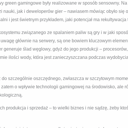
atywy green gamingowe były realizowane w sposób sensowny. N
zi nauki, jak i deweloperów gier – nawiasem mówiąc obyło si
alni i jest świetnym przykładem, jaki potencjał ma rekultywacja
kosystemu związanego ze spalaniem paliw są gry i w jaki spos
 uwagę głównie na serwery, są one bowiem kluczowym elemente
 generuje ślad węglowy, gdyż do jego produkcji – procesorów,
ymie ilości wody, która jest zanieczyszczana podczas wydobycia
ież do szczególnie oszczędnego, zwłaszcza w szczytowym mom
zatem o wpływie technologii gamingowej na środowisko, ale ró
kologiczną.
h produkcja i sprzedaż – to wielki biznes i nie sądzę, żeby kto