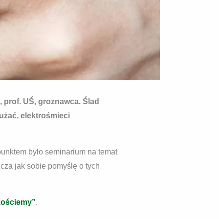
 prof. UŚ, groznawca. Ślad
użać, elektrośmieci
 punktem było seminarium na temat
cza jak sobie pomyślę o tych
kościemy”
.