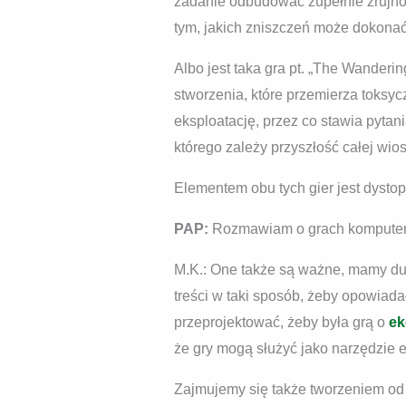
zadanie odbudować zupełnie zrujnow
tym, jakich zniszczeń może dokonać
Albo jest taka gra pt. „The Wander
stworzenia, które przemierza toksy
eksploatację, przez co stawia pytani
którego zależy przyszłość całej wios
Elementem obu tych gier jest dysto
PAP:
Rozmawiam o grach komputer
M.K.: One także są ważne, mamy duż
treści w taki sposób, żeby opowiadał
przeprojektować, żeby była grą o
ek
że gry mogą służyć jako narzędzie
Zajmujemy się także tworzeniem od 