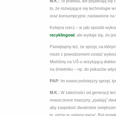
M.K.:
To prawda, ale pojawiają się 
to, że rozwijające się technologie 
oraz konsumpcyjne, nastawione na 
Kolejna rzecz – w jaki sposób wyko
recyklingowi
, ale wydaje się, że j
Pamiętajmy też, że sprzęt, na któr
może z powodzeniem zostać wykorzys
Mieliśmy na UŚ-u wizytującą doktora
na śmietniku – np. do pokazów artys
PAP:
Im nowocześniejszy sprzęt, ty
M.K.:
W zależności od generacji tec
nowoczesne maszyny „zjadają” dwa 
aby zaspokoić dwukrotne zwiększen
to, gdzie je umiejscawiać. Był proj