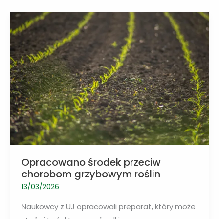
skrzydłami
motyla
czarnego
Opracowano środek przeciw
chorobom grzybowym roślin
13/03/2026
Naukowcy z UJ opracowali preparat, który może