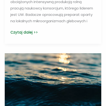
obciążonych intensywną produkcją rolną
pracują naukowcy konsorcjum, którego liderem
jest UW. Badacze opracowują preparat oparty
na lokalnych mikroorganizmach glebowych i
Jak
Czytaj dalej >>
wesprzeć
gleby
przeciążone
intensywnym
rolnictwem