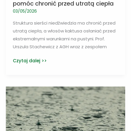
pomóc chronić przed utratą ciepła
03/05/2026
Struktura sierści niedźwiedzia ma chronić przed
utratą ciepła, a włosów kaktusa osłaniać przed
ekstremalnymi warunkami na pustyni. Prof.
Urszula Stachewicz z AGH wraz z zespołem
Struktura
Czytaj dalej >>
sierści
niedźwiedzia
ma
pomóc
chronić
przed
utratą
ciepła