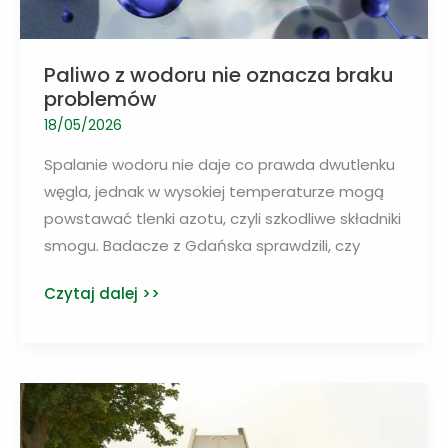
Paliwo z wodoru nie oznacza braku
problemów
18/05/2026
Spalanie wodoru nie daje co prawda dwutlenku
węgla, jednak w wysokiej temperaturze mogą
powstawać tlenki azotu, czyli szkodliwe składniki
smogu. Badacze z Gdańska sprawdzili, czy
Paliwo
Czytaj dalej >>
z
wodoru
nie
oznacza
braku