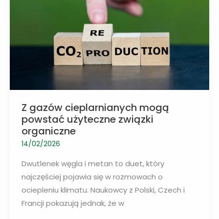
ze
skażeniem
środowiska
Z gazów cieplarnianych mogą
powstać użyteczne związki
organiczne
14/02/2026
Dwutlenek węgla i metan to duet, który
najczęściej pojawia się w rozmowach o
ociepleniu klimatu. Naukowcy z Polski, Czech i
Francji pokazują jednak, że w