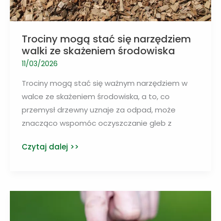
Trociny mogą stać się narzędziem
walki ze skażeniem środowiska
11/03/2026
Trociny mogą stać się ważnym narzędziem w
walce ze skażeniem środowiska, a to, co
przemysł drzewny uznaje za odpad, może
znacząco wspomóc oczyszczanie gleb z
Trociny
Czytaj dalej >>
mogą
stać
się
narzędziem
walki