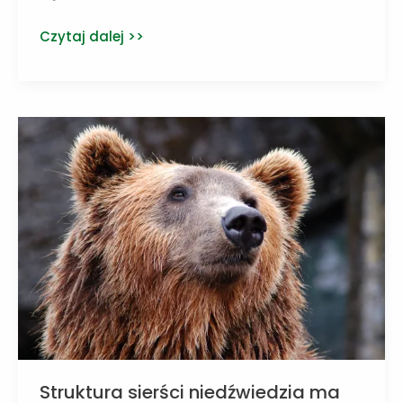
Naukowcy
Czytaj dalej >>
udoskonalają
czujnik
azotanów
w
ziemi
Struktura sierści niedźwiedzia ma