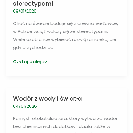
stereotypami
09/01/2026
Choć na świecie buduje się z drewna wieżowce,
w Polsce wciąż walczy się ze stereotypami.
Wiele osób chce wybierać rozwiązania eko, ale
gdy przychodzi do
Na
Czytaj dalej >>
świecie
buduje
się
z
Wodór z wody i światła
wieżowce
04/01/2026
z
drewna,
Pomysł fotokatalizatora, który wytwarza wodór
a
bez chemicznych dodatków i działa także w