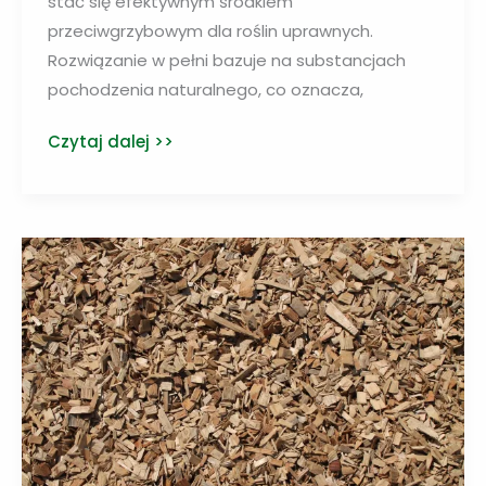
stać się efektywnym środkiem
przeciwgrzybowym dla roślin uprawnych.
Rozwiązanie w pełni bazuje na substancjach
pochodzenia naturalnego, co oznacza,
Opracowano
Czytaj dalej >>
środek
przeciw
chorobom
grzybowym
roślin