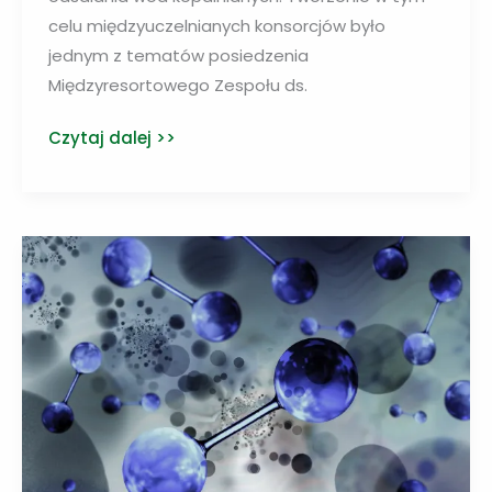
celu międzyuczelnianych konsorcjów było
jednym z tematów posiedzenia
Międzyresortowego Zespołu ds.
Naukowcy
Czytaj dalej >>
przetestują
technologie
odsalania
wód
kopalnianych