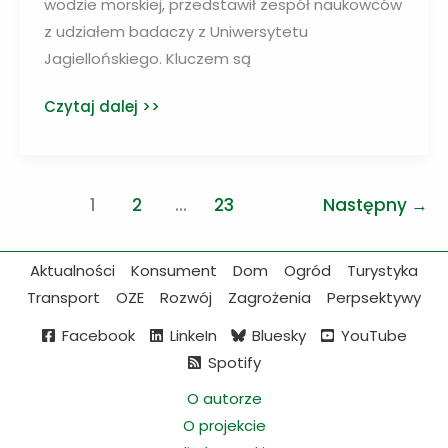
w
wodzie morskiej, przedstawił zespół naukowców
Polsce
z udziałem badaczy z Uniwersytetu
walczy
Jagiellońskiego. Kluczem są
ze
Wodór
Czytaj dalej >>
stereotypami
z
wody
i
1
2
…
23
Następny
→
światła
Aktualności
Konsument
Dom
Ogród
Turystyka
Transport
OZE
Rozwój
Zagrożenia
Perpsektywy
Facebook
LinkeIn
Bluesky
YouTube
Spotify
O autorze
O projekcie