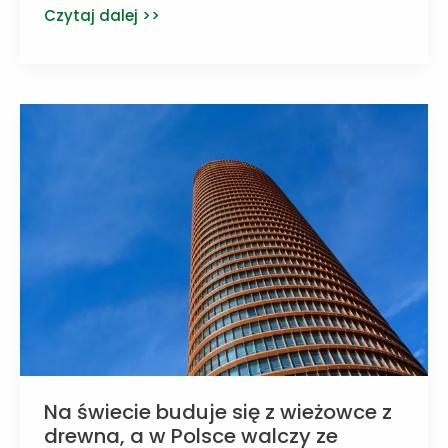
Z
Czytaj dalej >>
gazów
cieplarnianych
mogą
powstać
użyteczne
związki
organiczne
Na świecie buduje się z wieżowce z
drewna, a w Polsce walczy ze