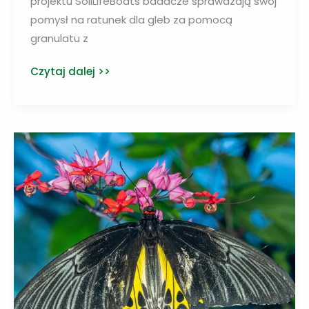
projektu SoilLifeBoats badacze sprawdzają swój
pomysł na ratunek dla gleb za pomocą
granulatu z
Granulat
Czytaj dalej >>
z
odpadów
skalnych
i
celulozowych
pomysłem
na
ratunek
dla
gleby