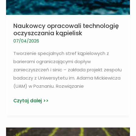
Naukowcy opracowali technologię
oczyszczania kąpielisk
07/04/2026
Tworzenie specjalnych stref kąpielowych z
barierami ograniczającymi dopływ
zanieczyszczeń i sinic – zakłada projekt zespołu
badaczy z Uniwersytetu im. Adama Mickiewicza
(UAM) w Poznaniu. Rozwiązanie
Naukowcy
Czytaj dalej >>
opracowali
technologię
oczyszczania
kąpielisk