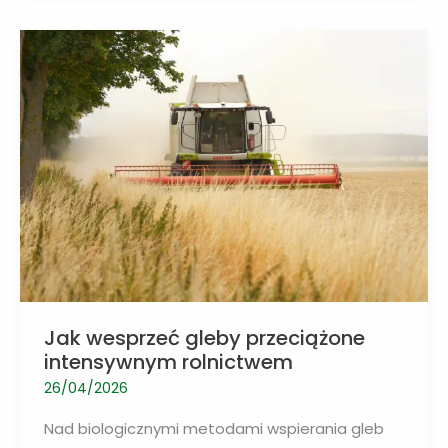
opracowali
podłoża
dłużej
magazynujące
deszczówkę
Jak wesprzeć gleby przeciążone
intensywnym rolnictwem
26/04/2026
Nad biologicznymi metodami wspierania gleb