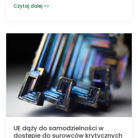
Naukowcy
Czytaj dalej >>
z
UG
opracowali
nową
technologię
oczyszczania
powietrza
UE dąży do samodzielności w
dostępie do surowców krytycznych