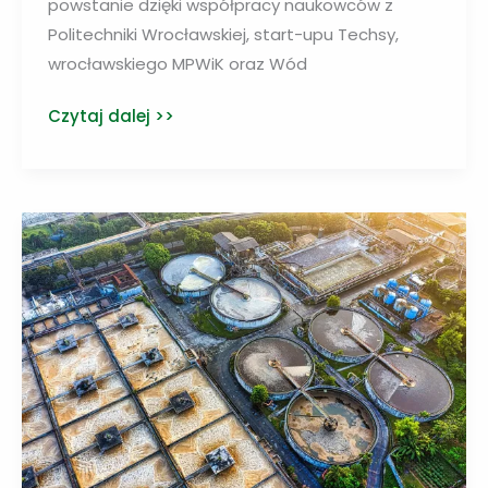
powstanie dzięki współpracy naukowców z
Politechniki Wrocławskiej, start-upu Techsy,
wrocławskiego MPWiK oraz Wód
Powstanie
Czytaj dalej >>
system
monitorujący
poziom
plastiku
w
sieci
wodociągowej
i
w
rzekach