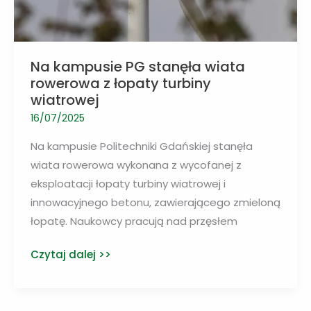
fenoli
Na kampusie PG stanęła wiata
rowerowa z łopaty turbiny
wiatrowej
16/07/2025
Na kampusie Politechniki Gdańskiej stanęła
wiata rowerowa wykonana z wycofanej z
eksploatacji łopaty turbiny wiatrowej i
innowacyjnego betonu, zawierającego zmieloną
łopatę. Naukowcy pracują nad przęsłem
Na
Czytaj dalej >>
kampusie
PG
stanęła