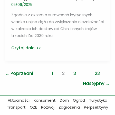
05/06/2025
Zgodnie z aktem o surowcach krytycznych
władze unijne dążą do zwiększenia niezależności
w zakresie ich dostaw od Chin i innych krajów
trzecich. Do 2030 roku
UE
Czytaj dalej >>
dąży
do
samodzielności
←
Poprzedni
1
2
3
…
23
w
dostępie
Następny
→
do
surowców
Aktualności
Konsument
Dom
Ogród
Turystyka
krytycznych
Transport
OZE
Rozwój
Zagrożenia
Perpsektywy