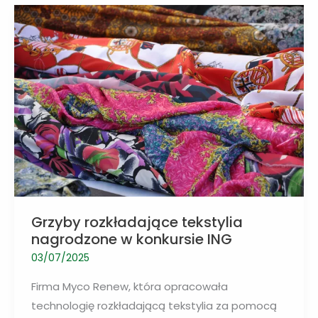
wiata
rowerowa
z
łopaty
turbiny
wiatrowej
Grzyby rozkładające tekstylia
nagrodzone w konkursie ING
03/07/2025
Firma Myco Renew, która opracowała
technologię rozkładającą tekstylia za pomocą