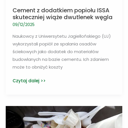
Cement z dodatkiem popiołu ISSA
skuteczniej wiąże dwutlenek węgla
09/12/2025
Naukowcy z Uniwersytetu Jagiellońskiego (UJ)
wykorzystali popiół ze spalania osadów
ściekowych jako dodatek do materiałów
budowlanych na bazie cementu. Ich zdaniem
może to obniżyć koszty
Cement
Czytaj dalej >>
z
dodatkiem
popiołu
ISSA
skuteczniej
wiąże