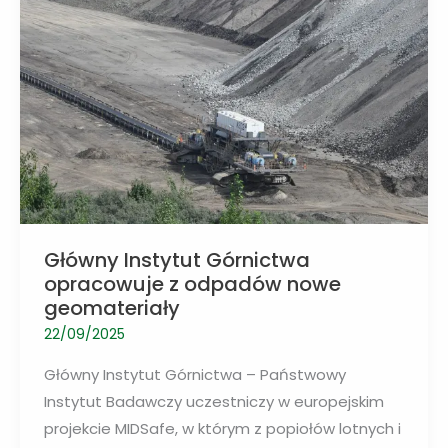
z
roślin
Główny Instytut Górnictwa
opracowuje z odpadów nowe
geomateriały
22/09/2025
Główny Instytut Górnictwa – Państwowy
Instytut Badawczy uczestniczy w europejskim
projekcie MIDSafe, w którym z popiołów lotnych i