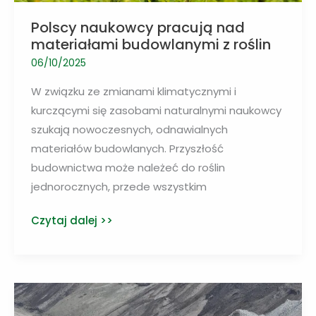
Polscy naukowcy pracują nad
materiałami budowlanymi z roślin
06/10/2025
W związku ze zmianami klimatycznymi i
kurczącymi się zasobami naturalnymi naukowcy
szukają nowoczesnych, odnawialnych
materiałów budowlanych. Przyszłość
budownictwa może należeć do roślin
jednorocznych, przede wszystkim
Polscy
Czytaj dalej >>
naukowcy
pracują
nad
materiałami
budowlanymi