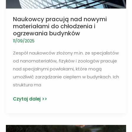
Naukowcy pracują nad nowymi
materiałami do chłodzenia i
ogrzewania budynków
11/09/2025
Zespół naukowców złożony m.in. ze specjalistów
od nanomateriałów, fizyków i zoologów pracuje
nad specjalnymi powłokami, które mogą
umożliwić zarządzanie ciepłem w budynkach. Ich
struktura ma
Naukowcy
Czytaj dalej >>
pracują
nad
nowymi
materiałami