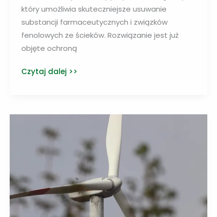
który umożliwia skuteczniejsze usuwanie
substancji farmaceutycznych i związków
fenolowych ze ścieków. Rozwiązanie jest już
objęte ochroną
Badaczki
Czytaj dalej >>
z
UŚ
opracowały
biologiczny
preparat
do
oczyszczania
ścieków
z
leków
i