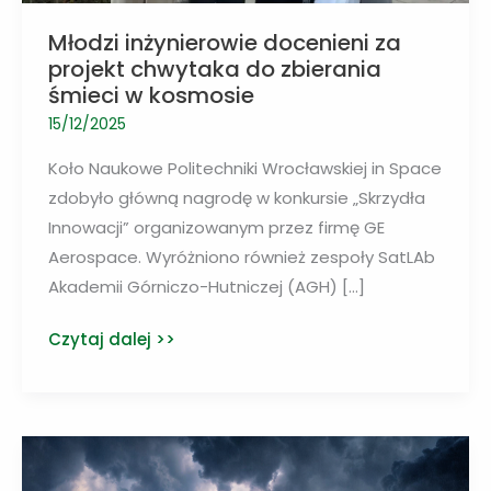
Młodzi inżynierowie docenieni za
projekt chwytaka do zbierania
śmieci w kosmosie
15/12/2025
Koło Naukowe Politechniki Wrocławskiej in Space
zdobyło główną nagrodę w konkursie „Skrzydła
Innowacji” organizowanym przez firmę GE
Aerospace. Wyróżniono również zespoły SatLAb
Akademii Górniczo-Hutniczej (AGH) […]
Młodzi
Czytaj dalej >>
inżynierowie
docenieni
za
projekt
chwytaka