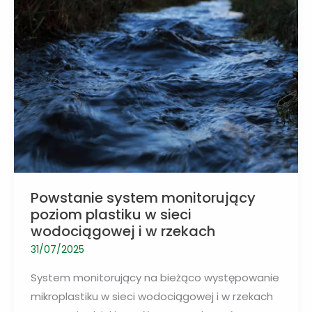
do
chłodzenia
i
ogrzewania
budynków
Powstanie system monitorujący
poziom plastiku w sieci
wodociągowej i w rzekach
31/07/2025
System monitorujący na bieżąco występowanie
mikroplastiku w sieci wodociągowej i w rzekach