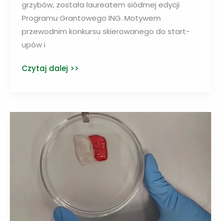
grzybów, została laureatem siódmej edycji
Programu Grantowego ING. Motywem
przewodnim konkursu skierowanego do start-
upów i
Grzyby
Czytaj dalej >>
rozkładające
tekstylia
nagrodzone
w
konkursie
ING