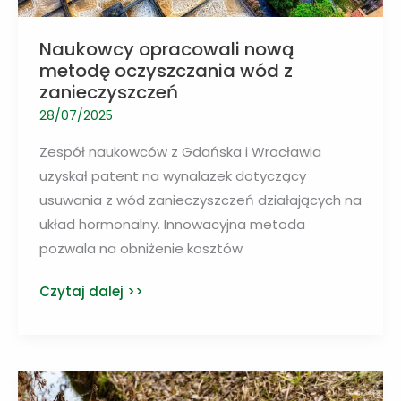
Naukowcy opracowali nową
metodę oczyszczania wód z
zanieczyszczeń
28/07/2025
Zespół naukowców z Gdańska i Wrocławia
uzyskał patent na wynalazek dotyczący
usuwania z wód zanieczyszczeń działających na
układ hormonalny. Innowacyjna metoda
pozwala na obniżenie kosztów
Naukowcy
Czytaj dalej >>
opracowali
nową
metodę
oczyszczania