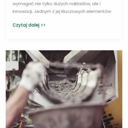
wymagać nie tylko dużych nakładów, ale i
innowacji. Jednym z jej kluczowych elementów
Innowacje
Czytaj dalej >>
przyspieszą
transformację
energetyczną
i
walkę
ze
zmianą
klimatu