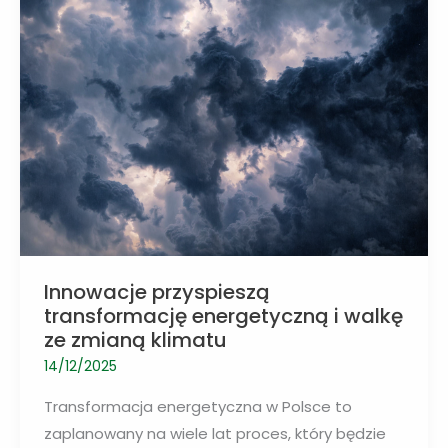
do
zbierania
śmieci
w
kosmosie
Innowacje przyspieszą
transformację energetyczną i walkę
ze zmianą klimatu
14/12/2025
Transformacja energetyczna w Polsce to
zaplanowany na wiele lat proces, który będzie