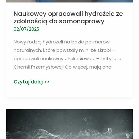
Naukowcy opracowali hydrożele ze
zdolnością do samonaprawy
02/07/2025
Nowy rodzaj hydrożeli na bazie polimerów
naturalnych, które powstały m.in. ze skrobi –
opracowali naukowcy z Łukasiewicz – Instytutu
Chemii Przemysłowej. Co więcej, mają one
Naukowcy
Czytaj dalej >>
opracowali
hydrożele
ze
zdolnością
do
samonaprawy