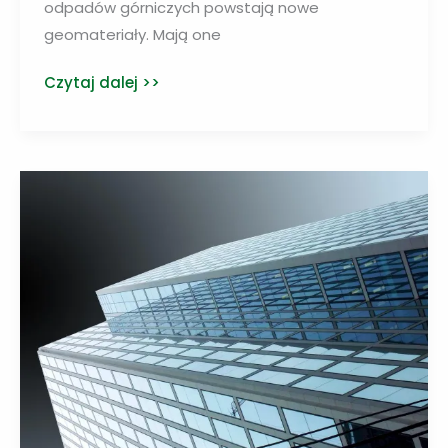
odpadów górniczych powstają nowe
geomateriały. Mają one
Główny
Czytaj dalej >>
Instytut
Górnictwa
opracowuje
z
odpadów
nowe
geomateriały