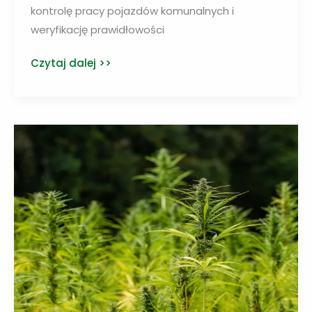
kontrolę pracy pojazdów komunalnych i
weryfikację prawidłowości
Sztuczna
Czytaj dalej >>
inteligencja
wkracza
w
obszar
gospodarki
odpadami