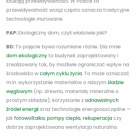
szukają przewidywalności. W Polsce ta
przewidywalność wciąż często oznacza tradycyjne
technologie murowane.
PAP:
Ekologiczny dom, czyli właściwie jaki?
BD:
To pojęcie bywa rozumiane różnie. Dla mnie
dom ekologiczny
to budynek zaprojektowany i
zrealizowany tak, by możliwie ograniczać wpływ na
środowisko w
całym cyklu życia
. To może oznaczać
m.in. wykorzystanie materiałów o niższym
śladzie
węglowym
(np. drewno, materiały mineralne o
prostym składzie), korzystanie z
odnawialnych
źródeł energii
oraz technologie energooszczędne —
jak
fotowoltaika
,
pompy ciepła
,
rekuperacja
czy
dobrze zaprojektowana wentylacja naturalna.