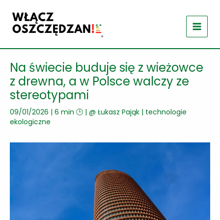
Przejdź
do
treści
Na świecie buduje się z wieżowce
z drewna, a w Polsce walczy ze
stereotypami
09/01/2026
|
6 min 🕒
| @
Łukasz Pająk
|
technologie
ekologiczne