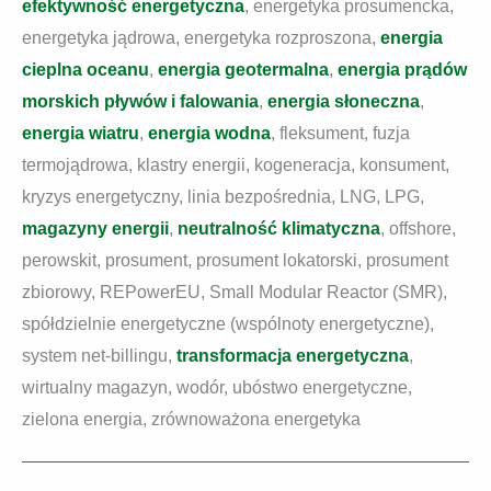
efektywność energetyczna
, energetyka prosumencka,
energetyka jądrowa, energetyka rozproszona,
energia
cieplna oceanu
,
energia geotermalna
,
e
nergia prądów
morskich pływów i falowania
,
energia słoneczna
,
energia wiatru
,
energia wodna
, fleksument, fuzja
termojądrowa, klastry energii, kogeneracja, konsument,
kryzys energetyczny, linia bezpośrednia, LNG, LPG,
magazyny energii
,
neutralność klimatyczna
, offshore,
perowskit, prosument, prosument lokatorski, prosument
zbiorowy, REPowerEU, Small Modular Reactor (SMR),
spółdzielnie energetyczne (wspólnoty energetyczne),
system net-billingu,
transformacja energetyczna
,
wirtualny magazyn, wodór, ubóstwo energetyczne,
zielona energia, zrównoważona energetyka