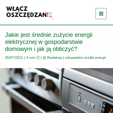
Przejdź
do
treści
Jakie jest średnie zużycie energii
elektrycznej w gospodarstwie
domowym i jak ją obliczyć?
05/07/2021
|
4 min 🕒
| @
Redakcja
|
odnawialne źródła energii