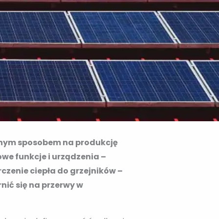
arnym sposobem na produkcję
we funkcje i urządzenia –
czenie ciepła do grzejników –
ić się na przerwy w