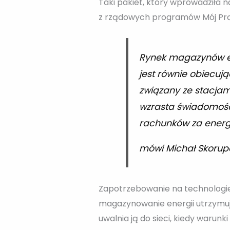
Taki pakiet, który wprowadziła
z rządowych programów Mój Prąd
Rynek magazynów ene
jest równie obiecują
związany ze stacjam
wzrasta świadomość
rachunków za energię
mówi Michał Skorupa
Zapotrzebowanie na technologi
magazynowanie energii utrzymuje
uwalnia ją do sieci, kiedy warun