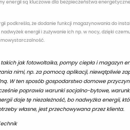
y energii są kluczowe dla bezpieczeństwa energetyczneg
ii podkreśla, że dodanie funkcji magazynowania do instal
nadwyżek energii i zużywanie ich np. w nocy, dzięki c
amowystarczalność.
takich jak fotowoltaika, pompy ciepła i magazyn en
ania nimi, np. za pomocą aplikacji, niewątpliwie z
plną. W ten sposób gospodarstwo domowe przyczyni
cześnie poprawia warunki socjalno-bytowe, warunki 
gii daje tę niezależność, bo nadwyżka energii, któ
rzeby własne, jest przechowywana przez klienta.
Technik