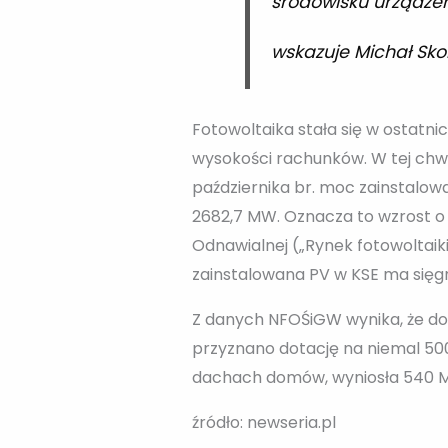
środowisku urządzeni
wskazuje Michał Sk
Fotowoltaika stała się w ostatni
wysokości rachunków. W tej chwi
października br. moc zainstalo
2682,7 MW. Oznacza to wzrost o 1
Odnawialnej („Rynek fotowoltaik
zainstalowana PV w KSE ma sięg
Z danych NFOŚiGW wynika, że do
przyznano dotację na niemal 50
dachach domów, wyniosła 540 
źródło: newseria.pl