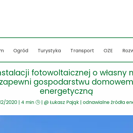
m
Ogród
Turystyka
Transport
OZE
Rozw
talacji fotowoltaicznej o własny 
 zapewni gospodarstwu domowemu
energetyczną
12/2020
|
4 min 🕒
| @
Łukasz Pająk
|
odnawialne źródła ene