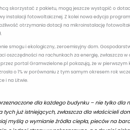
ą skorzystać z pakietu, mogą jeszcze wystąpić o dotację
 instalacji fotowoltaicznej. Z kolei nowa edycja program
możliwość otrzymania dotacji na mikroinstalację fotowolt
.
iczenie smogu i ekologiczny, zeroemisyjny dom. Gospoda
taci oszczędności na rachunkach za energię, zwłaszcza w
 przez portal Gramwzielone.pl pokazują, że w pierwszym k
rosła o 1% w porównaniu z tym samym okresem rok wcześn
 i na Litwie.
 przeznaczone dla każdego budynku – nie tylko dl
a tych już istniejących, zwłaszcza dla właściciel
isiaj myślą o wymianie źródła ciepła, pieców na bard