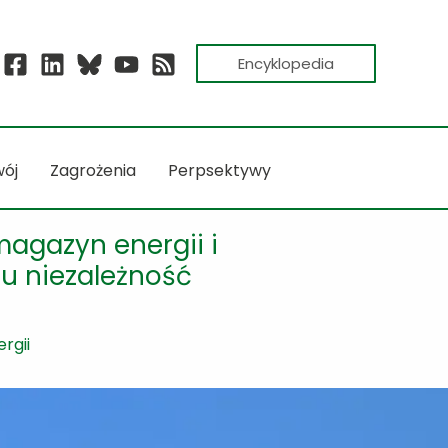
Encyklopedia
ój
Zagrożenia
Perpsektywy
magazyn energii i
 niezależność
rgii