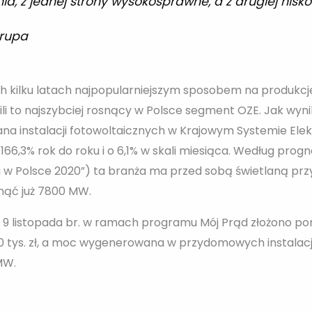
a, z jednej strony wysokosprawne, a z drugiej nisk
orupa
ch kilku latach najpopularniejszym sposobem na produkcję 
li to najszybciej rosnący w Polsce segment OZE. Jak wyn
wana instalacji fotowoltaicznych w Krajowym Systemie El
66,3% rok do roku i o 6,1% w skali miesiąca. Według progn
i w Polsce 2020”) ta branża ma przed sobą świetlaną prz
nąć już 7800 MW.
 9 listopada br. w ramach programu Mój Prąd złożono pon
0 tys. zł, a moc wygenerowana w przydomowych instalacj
MW.