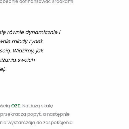
a obecnie dofinansować środkami
się równie dynamicznie i
tywnie młody rynek
cią. Widzimy, jak
iżania swoich
ej.
ością
OZE
. Na dużą skalę
 przekracza popyt, a następnie
 nie wystarczają do zaspokojenia