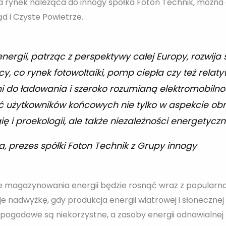
 na rynek należąca do innogy spółka Foton Technik, możn
 i Czyste Powietrze.
rgii, patrząc z perspektywy całej Europy, rozwija 
cy, co rynek fotowoltaiki, pomp ciepła czy też rela
i do ładowania i szeroko rozumianą elektromobilnoś
 użytkowników końcowych nie tylko w aspekcie obn
 i proekologii, ale także niezależności energetyczn
, prezes spółki Foton Technik z Grupy innogy
e magazynowania energii będzie rosnąć wraz z popularn
 nadwyżkę, gdy produkcja energii wiatrowej i słonecznej
ki pogodowe są niekorzystne, a zasoby energii odnawialnej