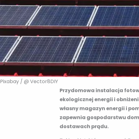
Pixabay / @ Vector8DIY
Przydomowa instalacja fotowo
ekologicznej energii i obniże
własny magazyn energii i pom
zapewnia gospodarstwu domow
dostawach prądu.