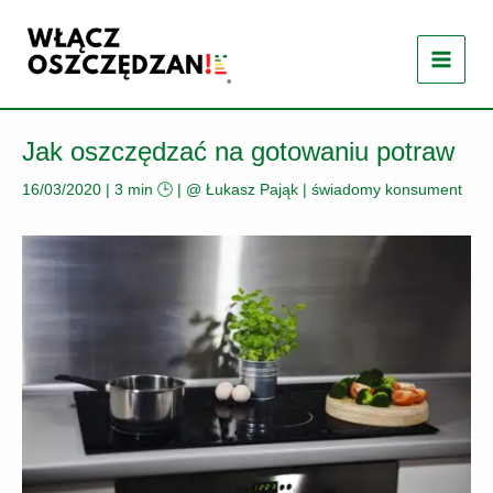
Przejdź
do
treści
Jak oszczędzać na gotowaniu potraw
16/03/2020
|
3 min 🕒
| @
Łukasz Pająk
|
świadomy konsument