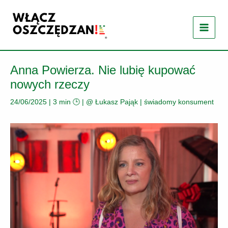
Przejdź
do
treści
Anna Powierza. Nie lubię kupować
nowych rzeczy
24/06/2025
|
3 min 🕒
| @
Łukasz Pająk
|
świadomy konsument