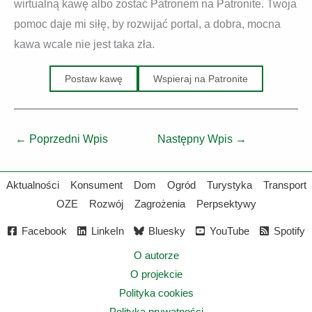
wirtualną kawę albo zostać Patronem na Patronite. Twoja
pomoc daje mi siłę, by rozwijać portal, a dobra, mocna
kawa wcale nie jest taka zła.
Postaw kawę
Wspieraj na Patronite
←
Poprzedni Wpis
Następny Wpis
→
Aktualności
Konsument
Dom
Ogród
Turystyka
Transport
OZE
Rozwój
Zagrożenia
Perpsektywy
Facebook
LinkeIn
Bluesky
YouTube
Spotify
O autorze
O projekcie
Polityka cookies
Polityka prywatności