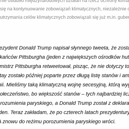
nie osłabiło międzynarodowych działań na rzecz ochrony klimat
ię na kontynuowanie zobowiązań klimatycznych, niezależnie od 
utrzymania celów klimatycznych zobowiązali się już m.in. gu
ezydent Donald Trump napisał słynnego tweeta, że zost
ańców Pittsburgha (jeden z największych ośrodków hutn
istrz Pittsburgha retweetował, pisząc, że nie dotyczy 
tay zostało później poparte przez długą listę stanów i a
nii. Mieliśmy taką klimatyczną wojnę secesyjną, którą wy
ołeczeństwo, bo większość stanów – tych najbardziej lic
orozumienia paryskiego, a Donald Trump został z deklarac
iden. Teraz zakładam, że po czterech latach prezydentu
A znowu do reżimu porozumienia paryskiego wróci.