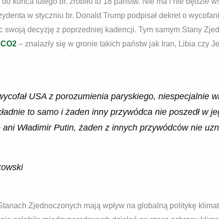
 do końca lutego br. zrobiło to 18 państw. Nie ma i nie będzie
zydenta w styczniu br. Donald Trump podpisał dekret o wycofa
ąc swoją decyzję z poprzedniej kadencji. Tym samym Stany Zj
w
CO2
– znalazły się w gronie takich państw jak Iran, Libia czy 
ycofał USA z porozumienia paryskiego, niespecjalnie w
kładnie to samo i żaden inny przywódca nie poszedł w j
ro ani Władimir Putin, żaden z innych przywódców nie uz
kowski
Stanach Zjednoczonych mają wpływ na globalną politykę klimat