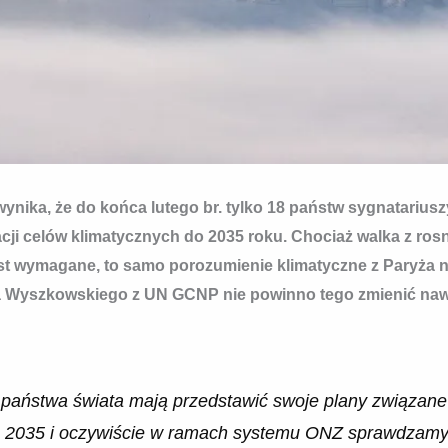
wynika, że do końca lutego br. tylko 18 państw sygnatariu
zacji celów klimatycznych do 2035 roku. Chociaż walka z ro
est wymagane, to samo porozumienie klimatyczne z Paryża n
la Wyszkowskiego z UN GCNP nie powinno tego zmienić naw
państwa świata mają przedstawić swoje plany związane 
 2035 i oczywiście w ramach systemu ONZ sprawdzamy, j