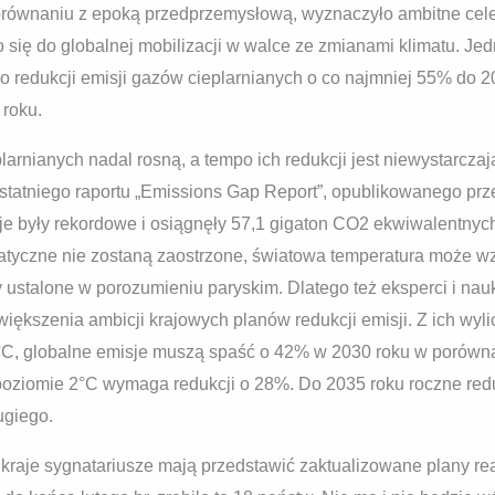
orównaniu z epoką przedprzemysłową, wyznaczyło ambitne cele
ło się do globalnej mobilizacji w walce ze zmianami klimatu. Jed
o redukcji emisji gazów cieplarnianych o co najmniej 55% do 20
 roku.
arnianych nadal rosną, a tempo ich redukcji jest niewystarcza
statniego raportu „Emissions Gap Report”, opublikowanego p
 były rekordowe i osiągnęły 57,1 gigaton CO2 ekwiwalentnych, 
limatyczne nie zostaną zaostrzone, światowa temperatura może 
y ustalone w porozumieniu paryskim. Dlatego też eksperci i na
iększenia ambicji krajowych planów redukcji emisji. Z ich wyl
5°C, globalne emisje muszą spaść o 42% w 2030 roku w porówn
 poziomie 2°C wymaga redukcji o 28%. Do 2035 roku roczne red
ugiego.
kraje sygnatariusze mają przedstawić zaktualizowane plany rea