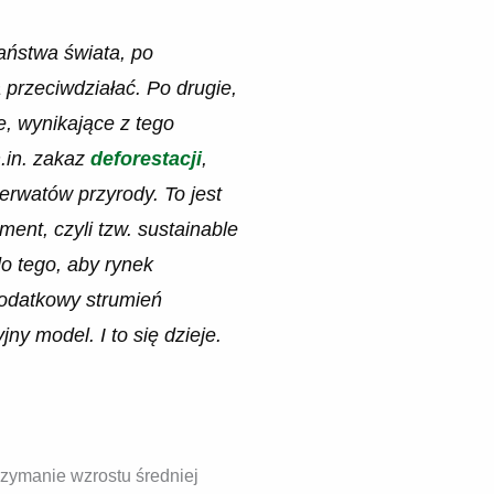
państwa świata, po
 przeciwdziałać. Po drugie,
e, wynikające z tego
.in. zakaz
deforestacji
,
rwatów przyrody. To jest
ment, czyli tzw. sustainable
o tego, aby rynek
dodatkowy strumień
y model. I to się dzieje.
rzymanie wzrostu średniej