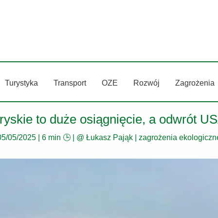
Turystyka
Transport
OZE
Rozwój
Zagrożenia
yskie to duże osiągnięcie, a odwrót US
05/05/2025
|
6 min 🕒
| @
Łukasz Pająk
|
zagrożenia ekologiczn