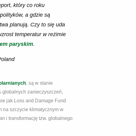
port, który co roku
olityków, a gdzie są
stwa planują. Czy to się uda
wzrost temperatur w reżimie
iem paryskim
.
Poland
plarnianych
, są w stanie
4% globalnych zanieczyszczeń,
akie jak Loss and Damage Fund
m na szczycie klimatycznym w
n i transformację tzw. globalnego