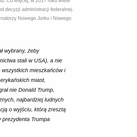
u. Co więcej, w 2017 roku wiele
decyzji administracji federalnej.
bernatorzy Nowego Jorku i Nowego
ał wybrany, żeby
ictwa stali w USA), a nie
to wszystkich mieszkańców i
merykańskich miast,
grał nie Donald Trump,
znych, najbardziej ludnych
ją o wyjściu, którą zresztą
ry prezydenta Trumpa