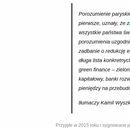
Porozumienie paryskie
pierwsze, uznały, że
z
wszystkie państwa świ
porozumienia uzgodni
zadbanie o redukcję e
długa lista konkretnyc
green finance – zielo
kapitałowy, banki roz
pieniędzy na przebudo
tłumaczy Kamil Wysz
Przyjęte w 2015 roku i sygnowane p