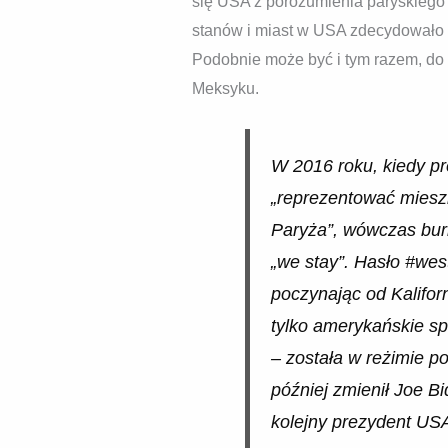
się USA z porozumienia paryskiego 
stanów i miast w USA zdecydowało s
Podobnie może być i tym razem, do 
Meksyku.
W 2016 roku, kiedy pr
„reprezentować mieszk
Paryża”, wówczas burm
„we stay”. Hasło #wes
poczynając od Kalifor
tylko amerykańskie sp
– została w reżimie p
później zmienił Joe B
kolejny prezydent US