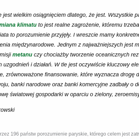
 jest wielkim osiągnięciem dlatego, że jest. Wszystkie 
miana klimatu
to jest realne zagrożenie, któremu trzeba
ata to porozumienie przyjęły. I wreszcie mamy konkretn
enia międzynarodowe. Jednym z najważniejszych jest m
misji
metanu
czy chociażby tworzenie oceanicznych reze
h uzgodnień i działań. W tle jest oczywiście kluczowy ele
ne, zrównoważone finansowanie, które wyznacza drogę d
woju, banki narodowe oraz banki komercyjne zadbały o 
wę światowej gospodarki w oparciu o zielony, zeroemisyjn
kowski
rzez 196 państw porozumienie paryskie, którego celem jest zat