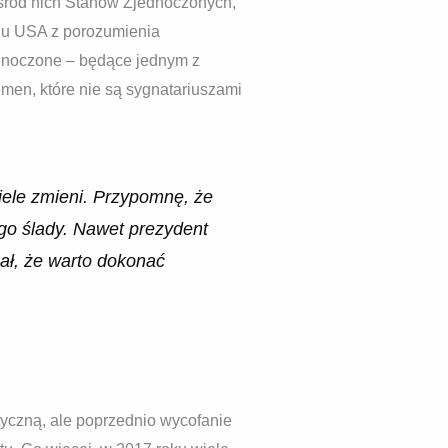
 wśród nich Stanów Zjednoczonych,
niu USA z porozumienia
ednoczone – będące jednym z
Jemen, które nie są sygnatariuszami
iele zmieni. Przypomnę, że
ego ślady. Nawet prezydent
nał, że warto dokonać
yczną, ale poprzednio wycofanie