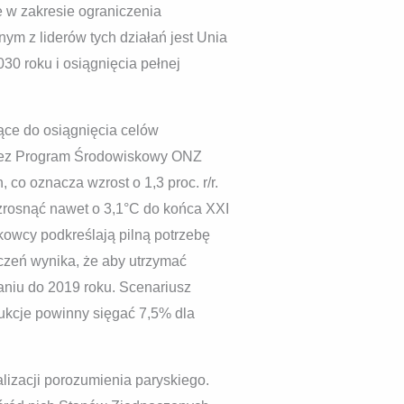
 w zakresie ograniczenia
nym z liderów tych działań jest Unia
30 roku i osiągnięcia pełnej
jące do osiągnięcia celów
rzez Program Środowiskowy ONZ
co oznacza wzrost o 1,3 proc. r/r.
wzrosnąć nawet o 3,1°C do końca XXI
ukowcy podkreślają pilną potrzebę
iczeń wynika, że aby utrzymać
aniu do 2019 roku. Scenariusz
ukcje powinny sięgać 7,5% dla
lizacji porozumienia paryskiego.