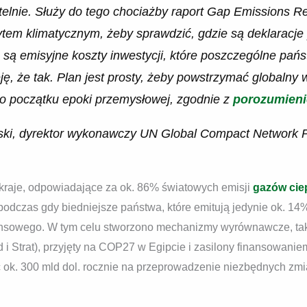
telnie. Służy do tego chociażby raport Gap Emissions Re
em klimatycznym, żeby sprawdzić, gdzie są deklaracje p
ie są emisyjne koszty inwestycji, które poszczególne pań
ję, że tak. Plan jest prosty, żeby powstrzymać globalny 
o początku epoki przemysłowej, zgodnie z
porozumien
ki, dyrektor wykonawczy UN Global Compact Network 
 kraje, odpowiadające za ok. 86% światowych emisji
gazów cie
 podczas gdy biedniejsze państwa, które emitują jedynie ok. 1
nansowego. W tym celu stworzono mechanizmy wyrównawcze, t
 Strat), przyjęty na COP27 w Egipcie i zasilony finansowanie
 ok. 300 mld dol. rocznie na przeprowadzenie niezbędnych zmia