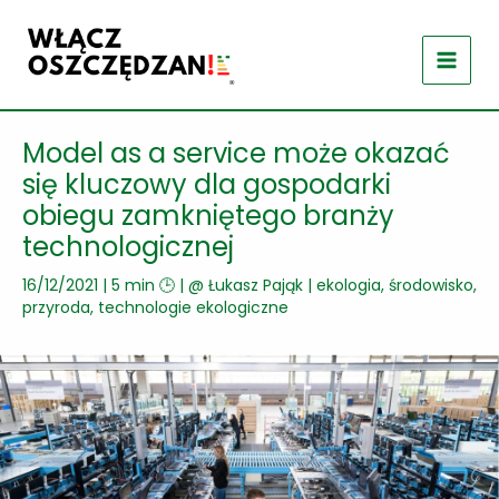
Przejdź
do
treści
Model as a service może okazać
się kluczowy dla gospodarki
obiegu zamkniętego branży
technologicznej
16/12/2021
|
5 min 🕒
| @
Łukasz Pająk
|
ekologia, środowisko,
przyroda
,
technologie ekologiczne