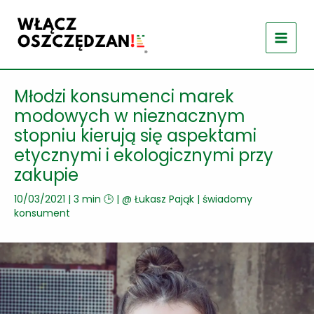
Przejdź
do
treści
Młodzi konsumenci marek
modowych w nieznacznym
stopniu kierują się aspektami
etycznymi i ekologicznymi przy
zakupie
10/03/2021
|
3 min 🕒
| @
Łukasz Pająk
|
świadomy
konsument