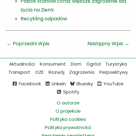
Plastik stanowi coraz większe zagrożenie dla
życia na Ziemi
Recykling odpadów
←
Poprzedni Wpis
Następny Wpis
→
Aktualności
Konsument
Dom
Ogród
Turystyka
Transport
OZE
Rozwój
Zagrożenia
Perpsektywy
Facebook
LinkeIn
Bluesky
YouTube
Spotify
O autorze
O projekcie
Polityka cookies
Polityka prywatności
Regulamin newslettera