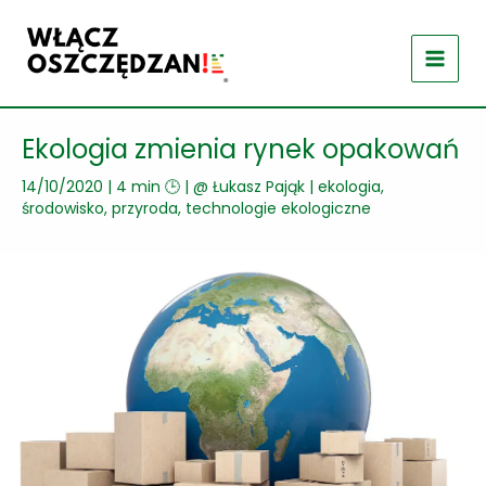
Przejdź
do
treści
Ekologia zmienia rynek opakowań
14/10/2020
|
4 min 🕒
| @
Łukasz Pająk
|
ekologia,
środowisko, przyroda
,
technologie ekologiczne