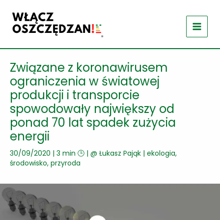
Przejdź
do
treści
Związane z koronawirusem
ograniczenia w światowej
produkcji i transporcie
spowodowały największy od
ponad 70 lat spadek zużycia
energii
30/09/2020
|
3 min 🕒
| @
Łukasz Pająk
|
ekologia,
środowisko, przyroda