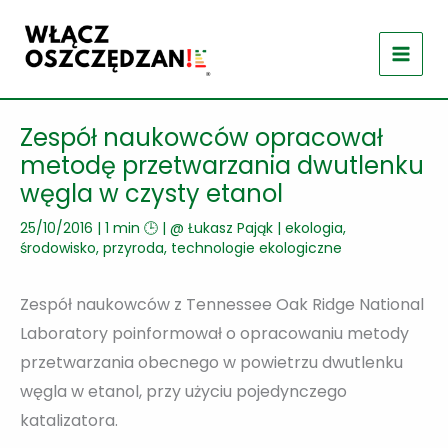
Przejdź
do
treści
Zespół naukowców opracował
metodę przetwarzania dwutlenku
węgla w czysty etanol
25/10/2016
|
1 min 🕒
| @
Łukasz Pająk
|
ekologia,
środowisko, przyroda
,
technologie ekologiczne
Zespół naukowców z Tennessee Oak Ridge National
Laboratory poinformował o opracowaniu metody
przetwarzania obecnego w powietrzu dwutlenku
węgla w etanol, przy użyciu pojedynczego
katalizatora.