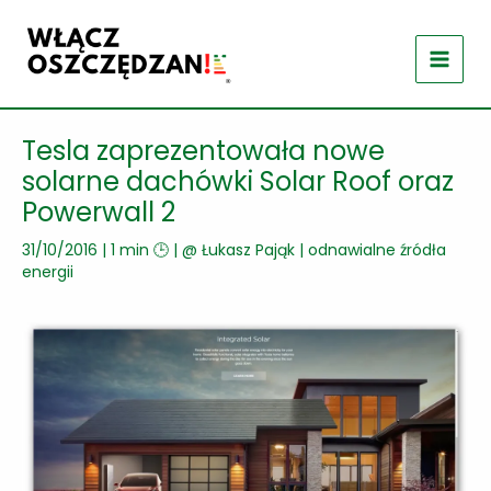
Przejdź
do
treści
Tesla zaprezentowała nowe
solarne dachówki Solar Roof oraz
Powerwall 2
31/10/2016
|
1 min 🕒
| @
Łukasz Pająk
|
odnawialne źródła
energii