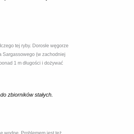
czego tej ryby. Dorosłe węgorze
rza Sargassowego (w zachodniej
 ponad 1 m długości i dożywać
do zbiorników stałych.
nie wodne. Problemem jest też