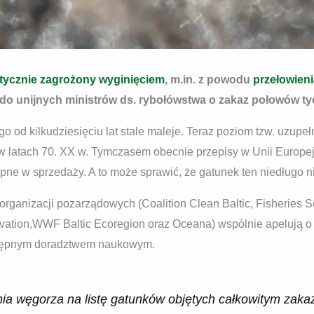
tycznie zagrożony wyginięciem
, m.in. z powodu
przełowien
do unijnych ministrów ds. rybołówstwa o zakaz połowów ty
o od kilkudziesięciu lat stale maleje. Teraz poziom tzw. uzupeł
o w latach 70. XX w. Tymczasem obecnie przepisy w Unii Europ
ępne w sprzedaży. A to może sprawić, że gatunek ten niedługo n
organizacji pozarządowych (Coalition Clean Baltic, Fisheries Se
vation,WWF Baltic Ecoregion oraz Oceana) wspólnie apelują o 
stępnym doradztwem naukowym.
a węgorza na listę gatunków objętych całkowitym zak