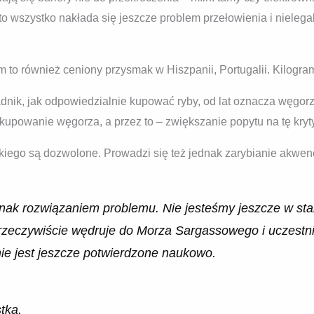
to wszystko nakłada się jeszcze problem przełowienia i nieleg
 również ceniony przysmak w Hiszpanii, Portugalii. Kilogram wa
dnik, jak odpowiedzialnie kupować ryby, od lat oznacza węgor
upowanie węgorza, a przez to – zwiększanie popytu na tę kryt
iego są dozwolone. Prowadzi się też jednak zarybianie akwen
ednak rozwiązaniem problemu. Nie jesteśmy jeszcze w stan
 rzeczywiście wędruje do Morza Sargassowego i uczestn
ie jest jeszcze potwierdzone naukowo.
tka.