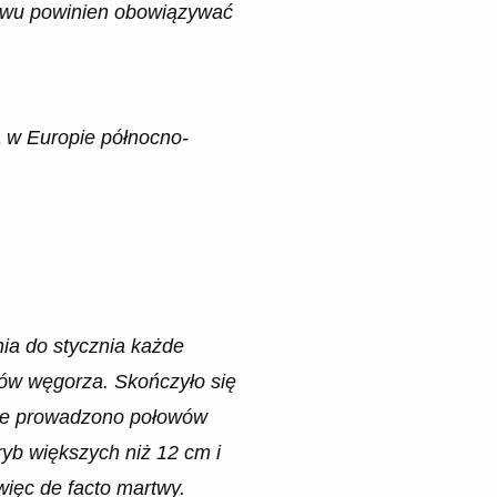
łowu powinien obowiązywać
 w Europie północno-
ia do stycznia każde
ów węgorza. Skończyło się
y nie prowadzono połowów
yb większych niż 12 cm i
więc de facto martwy.