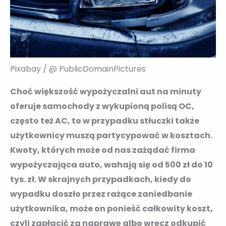
Pixabay / @ PublicDomainPictures
Choć większość wypożyczalni aut na minuty
oferuje samochody z wykupioną polisą OC,
często też AC, to w przypadku stłuczki także
użytkownicy muszą partycypować w kosztach.
Kwoty, których może od nas zażądać firma
wypożyczająca auto, wahają się od 500 zł do 10
tys. zł. W skrajnych przypadkach, kiedy do
wypadku doszło przez rażące zaniedbanie
użytkownika, może on ponieść całkowity koszt,
czyli zapłacić za naprawę albo wręcz odkupić