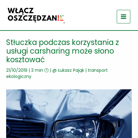
Przejdź
do
treści
Stłuczka podczas korzystania z
usługi carsharing może słono
kosztować
21/10/2019
|
3 min 🕒
| @
Łukasz Pająk
|
transport
ekologiczny