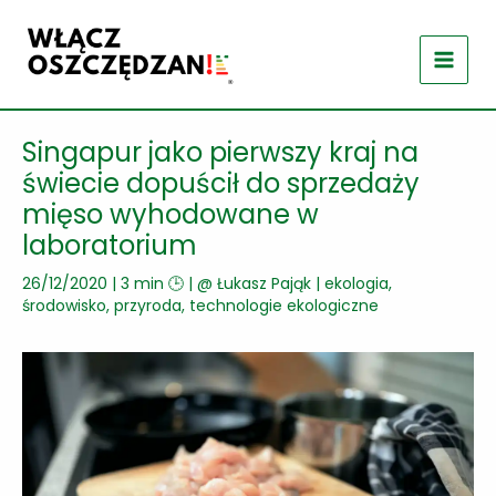
Przejdź
do
treści
Singapur jako pierwszy kraj na
świecie dopuścił do sprzedaży
mięso wyhodowane w
laboratorium
26/12/2020
|
3 min 🕒
| @
Łukasz Pająk
|
ekologia,
środowisko, przyroda
,
technologie ekologiczne