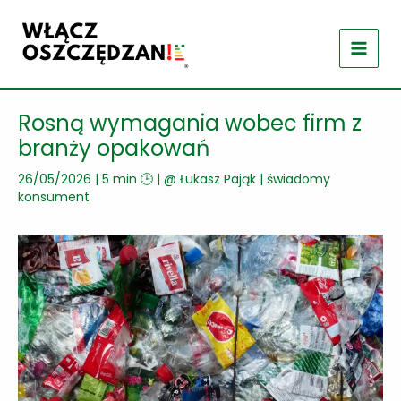
Przejdź
do
treści
Rosną wymagania wobec firm z
branży opakowań
26/05/2026
|
5 min 🕒
| @
Łukasz Pająk
|
świadomy
konsument