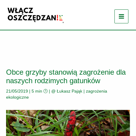
Przejdź
do
treści
Obce grzyby stanowią zagrożenie dla
naszych rodzimych gatunków
21/05/2019
|
5 min 🕒
| @
Łukasz Pająk
|
zagrożenia
ekologiczne