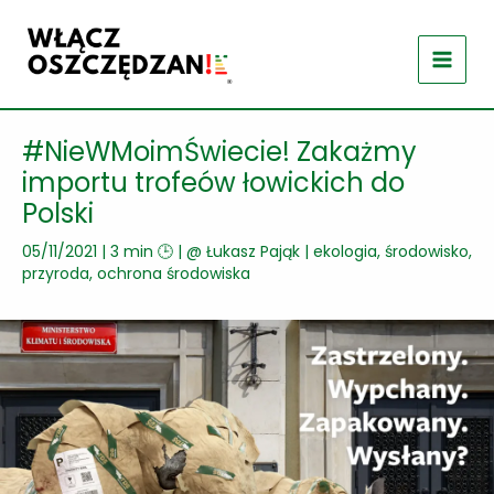
Przejdź
do
treści
#NieWMoimŚwiecie! Zakażmy
importu trofeów łowickich do
Polski
05/11/2021
|
3 min 🕒
| @
Łukasz Pająk
|
ekologia, środowisko,
przyroda
,
ochrona środowiska