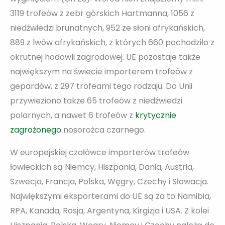
3119 trofeów z zebr górskich Hartmanna, 1056 z
niedźwiedzi brunatnych, 952 ze słoni afrykańskich,
889 z lwów afrykańskich, z których 660 pochodziło z
okrutnej hodowli zagrodowej. UE pozostaje także
największym na świecie importerem trofeów z
gepardów, z 297 trofeami tego rodzaju. Do Unii
przywieziono także 65 trofeów z niedźwiedzi
polarnych, a nawet 6 trofeów z
krytycznie
zagrożonego
nosorożca czarnego.
W europejskiej czołówce importerów trofeów
łowieckich są Niemcy, Hiszpania, Dania, Austria,
Szwecja, Francja, Polska, Węgry, Czechy i Słowacja.
Największymi eksporterami do UE są za to Namibia,
RPA, Kanada, Rosja, Argentyna, Kirgizja i USA. Z kolei