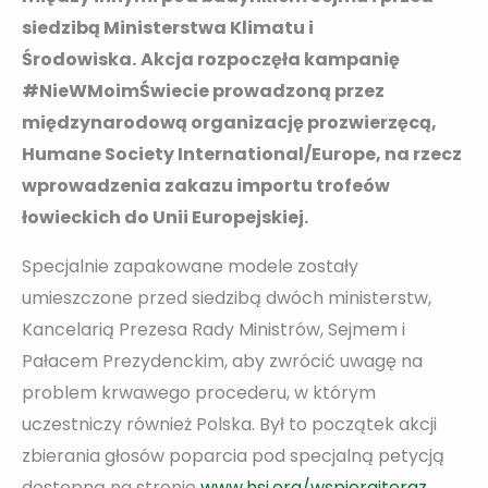
siedzibą Ministerstwa Klimatu i
Środowiska.
Akcja rozpoczęła kampanię
#NieWMoimŚwiecie prowadzoną przez
międzynarodową organizację prozwierzęcą,
Humane Society International/Europe, na rzecz
wprowadzenia zakazu importu trofeów
łowieckich do Unii Europejskiej.
Specjalnie zapakowane modele zostały
umieszczone przed siedzibą dwóch ministerstw,
Kancelarią Prezesa Rady Ministrów, Sejmem i
Pałacem Prezydenckim, aby zwrócić uwagę na
problem krwawego procederu, w którym
uczestniczy również Polska. Był to początek akcji
zbierania głosów poparcia pod specjalną petycją
dostępną na stronie
www.hsi.org/wspierajteraz
,