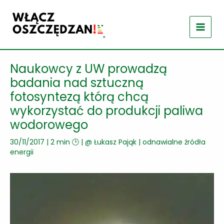
Przejdź
do
treści
Naukowcy z UW prowadzą
badania nad sztuczną
fotosyntezą którą chcą
wykorzystać do produkcji paliwa
wodorowego
30/11/2017
|
2 min 🕒
| @
Łukasz Pająk
|
odnawialne źródła
energii