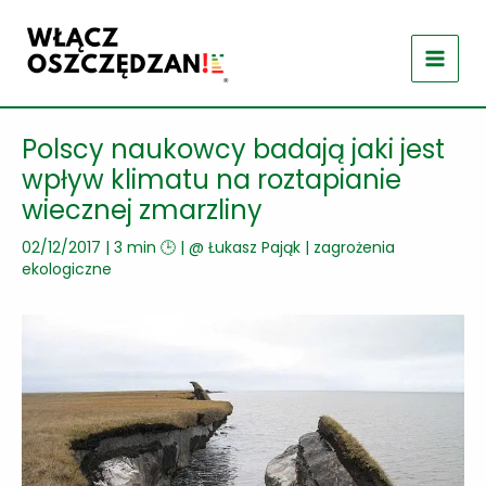
Przejdź
do
treści
Polscy naukowcy badają jaki jest
wpływ klimatu na roztapianie
wiecznej zmarzliny
02/12/2017
|
3 min 🕒
| @
Łukasz Pająk
|
zagrożenia
ekologiczne