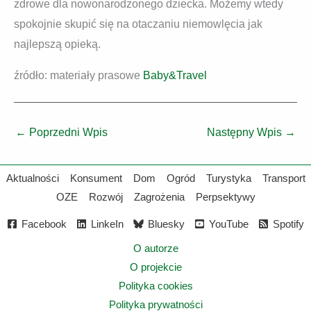
zdrowe dla nowonarodzonego dziecka. Możemy wtedy
spokojnie skupić się na otaczaniu niemowlęcia jak
najlepszą opieką.
źródło: materiały prasowe
Baby&Travel
←
Poprzedni Wpis
Następny Wpis
→
Aktualności
Konsument
Dom
Ogród
Turystyka
Transport
OZE
Rozwój
Zagrożenia
Perpsektywy
Facebook
LinkeIn
Bluesky
YouTube
Spotify
O autorze
O projekcie
Polityka cookies
Polityka prywatności