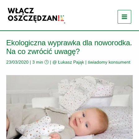
Przejdź
do
treści
Ekologiczna wyprawka dla noworodka.
Na co zwrócić uwagę?
23/03/2020
|
3 min 🕒
| @
Łukasz Pająk
|
świadomy konsument