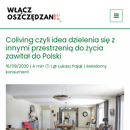
Przejdź
do
treści
Coliving czyli idea dzielenia się z
innymi przestrzenią do życia
zawitał do Polski
16/09/2020
|
4 min 🕒
| @
Łukasz Pająk
|
świadomy
konsument