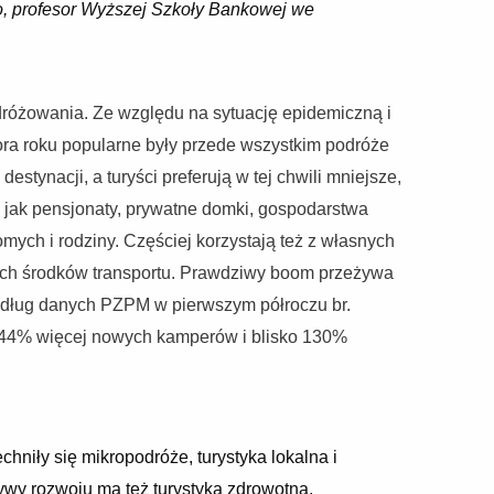
o, profesor Wyższej Szkoły Bankowej we
różowania. Ze względu na sytuację epidemiczną i
tora roku popularne były przede wszystkim podróże
estynacji, a turyści preferują w tej chwili mniejsze,
e jak pensjonaty, prywatne domki, gospodarstwa
omych i rodziny. Częściej korzystają też z własnych
h środków transportu. Prawdziwy boom przeżywa
edług danych PZPM w pierwszym półroczu br.
144% więcej nowych kamperów i blisko 130%
niły się mikropodróże, turystyka lokalna i
ywy rozwoju ma też turystyka zdrowotna,