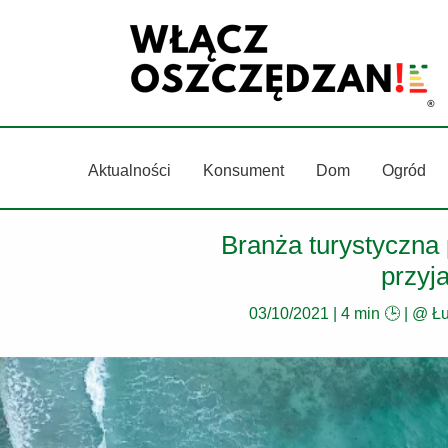
Przejdź
do
treści
Aktualności
Konsument
Dom
Ogród
Branża turystyczna 
przyj
03/10/2021
|
4 min 🕒
| @
Ł