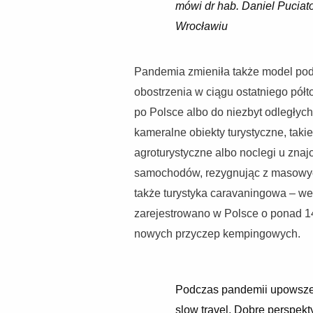
mówi dr hab. Daniel Puciat
Wrocławiu
Pandemia zmieniła także model pod
obostrzenia w ciągu ostatniego pół
po Polsce albo do niezbyt odległych d
kameralne obiekty turystyczne, taki
agroturystyczne albo noclegi u znaj
samochodów, rezygnując z masowyc
także turystyka caravaningowa – w
zarejestrowano w Polsce o ponad 
nowych przyczep kempingowych.
Podczas pandemii upowszech
slow travel. Dobre perspekt