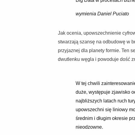
Big Data w procesach bizn
wymienia Daniel Puciato
Jak ocenia, upowszechnienie cyfr
stwarzają szansę na odbudowę w bran
przyjaznej dla planety formie. Ten 
dwutlenku węgla i powoduje dość z
W tej chwili zainteresowan
duże, występuje zjawisko o
najbliższych latach ruch tu
upowszechni się liniowy mo
średnim i długim okresie prz
nieodzowne.