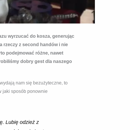
 razu wyrzucać do kosza, generując
ra rzeczy z second handów i nie
arto podejmować różne, nawet
zrobiliśmy dobry gest dla naszego
e wydają nam się bezużyteczne, to
 w jaki sposób ponownie
ę. Lubię odzież z