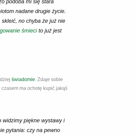
dzo podoba mi się stara
miotom nadane drugie życie.
 skleić, no chyba że już nie
gowanie śmieci
to już jest
rdziej
świadomie
. Zdaje sobie
oć czasem ma ochotę kupić jakąś
bo widzimy piękne wystawy i
ie pytania: czy na pewno