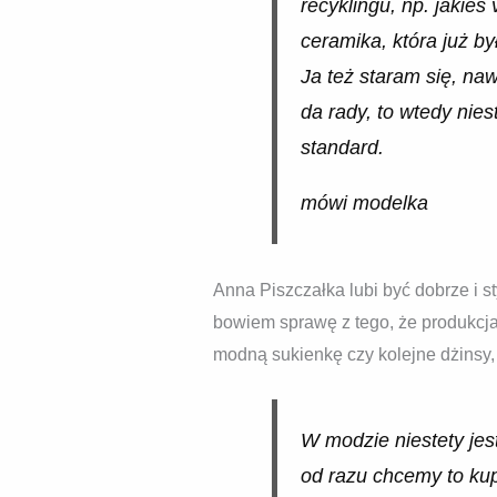
recyklingu, np. jakieś
ceramika, która już b
Ja też staram się, naw
da rady, to wtedy nies
standard.
mówi modelka
Anna Piszczałka lubi być dobrze i 
bowiem sprawę z tego, że produkcja 
modną sukienkę czy kolejne dżinsy, 
W modzie niestety jest
od razu chcemy to ku