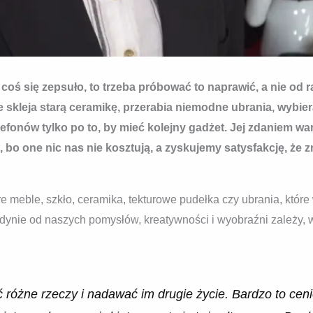
 coś się zepsuło, to trzeba próbować to naprawić, a nie od
ie skleja starą ceramikę, przerabia niemodne ubrania, wybie
efonów tylko po to, by mieć kolejny gadżet. Jej zdaniem w
, bo one nic nas nie kosztują, a zyskujemy satysfakcję, że 
e meble, szkło, ceramika, tekturowe pudełka czy ubrania, któr
edynie od naszych pomysłów, kreatywności i wyobraźni zależy,
 różne rzeczy i nadawać im drugie życie. Bardzo to ceni