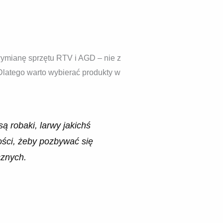
wymianę sprzętu RTV i AGD – nie z
. Dlatego warto wybierać produkty w
ą robaki, larwy jakichś
łości, żeby pozbywać się
cznych.