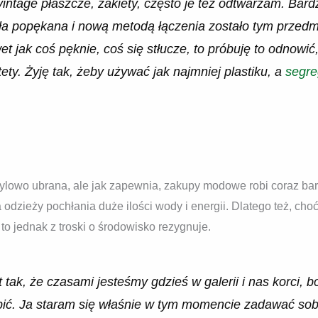
 vintage płaszcze, żakiety, często je też odtwarzam. Bar
yła popękana i nową metodą łączenia zostało tym przed
et jak coś pęknie, coś się stłucze, to próbuję to odnowić,
tety. Żyję tak, żeby używać jak najmniej plastiku, a
segre
stylowo ubrana, ale jak zapewnia, zakupy modowe robi coraz ba
odzieży pochłania duże ilości wody i energii. Dlatego też, ch
to jednak z troski o środowisko rezygnuje.
 tak, że czasami jesteśmy gdzieś w galerii i nas korci, 
pić. Ja staram się właśnie w tym momencie zadawać sob