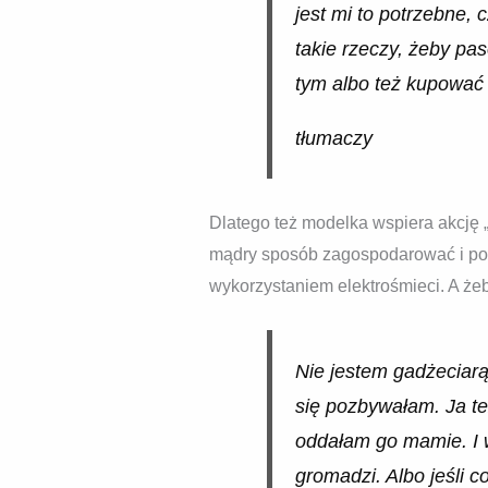
jest mi to potrzebne,
takie rzeczy, żeby paso
tym albo też kupować z
tłumaczy
Dlatego też modelka wspiera akcję 
mądry sposób zagospodarować i pon
wykorzystaniem elektrośmieci. A że
Nie jestem gadżeciarą
się pozbywałam. Ja też
oddałam go mamie. I wł
gromadzi. Albo jeśli c