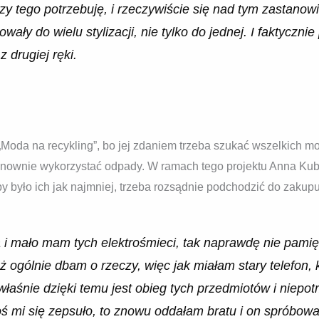
 czy tego potrzebuję, i rzeczywiście się nad tym zastano
wały do wielu stylizacji, nie tylko do jednej. I faktyczni
 drugiej ręki.
„Moda na recykling”, bo jej zdaniem trzeba szukać wszelkich m
ownie wykorzystać odpady. W ramach tego projektu Anna Kubis
by było ich jak najmniej, trzeba rozsądnie podchodzić do zakup
 i mało mam tych elektrośmieci, tak naprawdę nie pamię
 ogólnie dbam o rzeczy, więc jak miałam stary telefon, k
aśnie dzięki temu jest obieg tych przedmiotów i niepotr
oś mi się zepsuło, to znowu oddałam bratu i on spróbowa