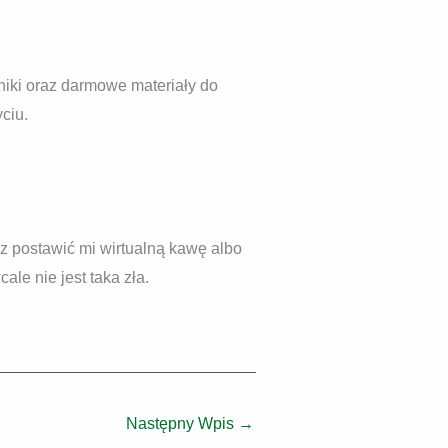
dniki oraz darmowe materiały do
ciu.
esz postawić mi wirtualną kawę albo
le nie jest taka zła.
Następny Wpis
→