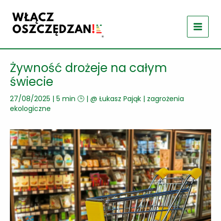
Przejdź
do
treści
Żywność drożeje na całym
świecie
27/08/2025
|
5 min 🕒
| @
Łukasz Pająk
|
zagrożenia
ekologiczne