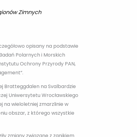
egionów Zimnych
zczegółowo opisany na podstawie
 Badań Polarnych i Morskich
Instytutu Ochrony Przyrody PAN,
nagement”.
j Bratteggdalen na Svalbardzie
wczej Uniwersytetu Wrocławskiego
na wieloletniej zmarzlinie w
iu obszar, z którego wszystkie
iły zmiany związane z zanikiem