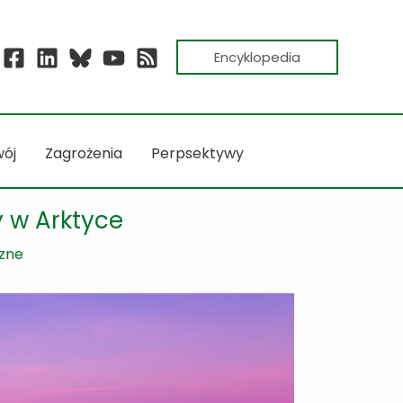
Encyklopedia
ój
Zagrożenia
Perpsektywy
 w Arktyce
czne