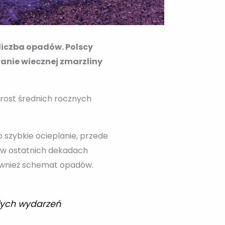
 liczba opadów. Polscy
anie wiecznej zmarzliny
wzrost średnich rocznych
 szybkie ocieplanie, przede
e w ostatnich dekadach
również schemat opadów.
łych wydarzeń