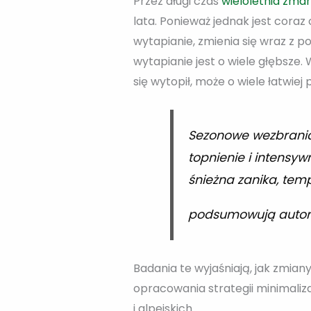
Przez długi czas
wieloletnia zmar
lata. Ponieważ jednak jest coraz 
wytapianie, zmienia się wraz z p
wytapianie jest o wiele głębsze. 
się wytopił, może o wiele łatwi
Sezonowe wezbrania,
topnienie i intensyw
śnieżna zanika, tem
podsumowują autor
Badania te wyjaśniają, jak zmia
opracowania strategii minimaliz
i alpejskich.