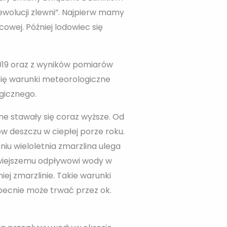
wolucji zlewni”. Najpierw mamy
owej. Później lodowiec się
2019 oraz z wyników pomiarów
ce się warunki meteorologiczne
gicznego.
ne stawały się coraz wyższe. Od
ów deszczu w ciepłej porze roku.
iu wieloletnia zmarzlina ulega
twiejszemu odpływowi wody w
ej zmarzlinie. Takie warunki
obecnie może trwać przez ok.