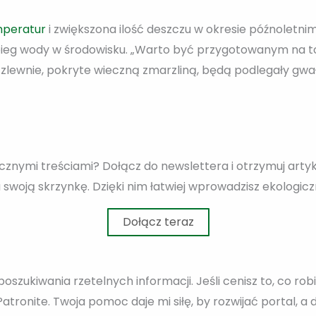
mperatur
i zwiększona ilość deszczu w okresie późnoletnim 
bieg wody w środowisku. „Warto być przygotowanym na to
zlewnie, pokryte wieczną zmarzliną, będą podlegały gwa
cznymi treściami? Dołącz do newslettera i otrzymuj arty
 swoją skrzynkę. Dzięki nim łatwiej wprowadzisz ekologic
Dołącz teraz
poszukiwania rzetelnych informacji. Jeśli cenisz to, co ro
tronite. Twoja pomoc daje mi siłę, by rozwijać portal, 