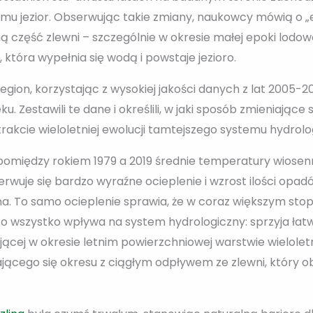
mu jezior. Obserwując takie zmiany, naukowcy mówią o „e
ą część zlewni – szczególnie w okresie małej epoki lodowc
 która wypełnia się wodą i powstaje jezioro.
ion, korzystając z wysokiej jakości danych z lat 2005-
eku. Zestawili te dane i określili, w jaki sposób zmieniają
akcie wieloletniej ewolucji tamtejszego systemu hydrolo
e pomiędzy rokiem 1979 a 2019 średnie temperatury wiosen
rwuje się bardzo wyraźne ocieplenie i wzrost ilości opad
a. To samo ocieplenie sprawia, że w coraz większym stopn
o wszystko wpływa na system hydrologiczny: sprzyja ła
jącej w okresie letnim powierzchniowej warstwie wieloletni
ającego się okresu z ciągłym odpływem ze zlewni, który 