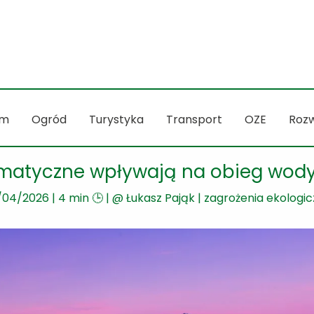
m
Ogród
Turystyka
Transport
OZE
Rozw
imatyczne wpływają na obieg wody
/04/2026
|
4 min 🕒
| @
Łukasz Pająk
|
zagrożenia ekologi