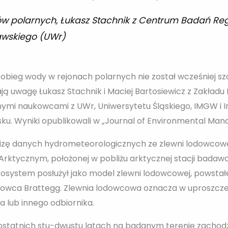
w polarnych, Łukasz Stachnik z Centrum Badań R
awskiego (UWr)
 obieg wody w rejonach polarnych nie został wcześniej s
ją uwagę Łukasz Stachnik i Maciej Bartosiewicz z Zakładu
innymi naukowcami z UWr, Uniwersytetu Śląskiego, IMGW i 
awisku. Wyniki opublikowali w „Journal of Environmental Ma
lizę danych hydrometeorologicznych ze zlewni lodowcowe
Arktycznym, położonej w pobliżu arktycznej stacji bada
system posłużył jako model zlewni lodowcowej, powstałej 
odowca Brattegg. Zlewnia lodowcowa oznacza w uproszczen
ra lub innego odbiornika.
 ostatnich stu-dwustu latach na badanym terenie zachodz