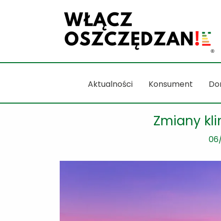
Przejdź
do
treści
Aktualności
Konsument
Do
Zmiany kl
06