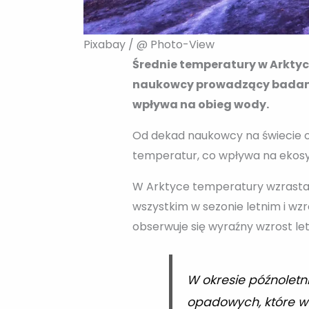
Pixabay / @ Photo-View
Średnie temperatury w Arktyce
naukowcy prowadzący badania 
wpływa na obieg wody.
Od dekad naukowcy na świecie 
temperatur, co wpływa na ekosys
W Arktyce temperatury wzrastają
wszystkim w sezonie letnim i wz
obserwuje się wyraźny wzrost le
W okresie późnolet
opadowych, które w 