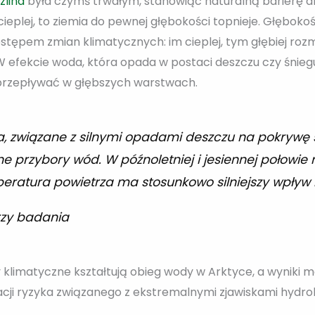
zlina
była czymś trwałym, stanowiąc naturalną barierę d
cieplej, to ziemia do pewnej głębokości topnieje. Głębokość
ostępem zmian klimatycznych: im cieplej, tym głębiej roz
W efekcie woda, która opada w postaci deszczu czy śniegu i 
ej przepływać w głębszych warstwach.
 związane z silnymi opadami deszczu na pokrywę ś
ne przybory wód. W późnoletniej i jesiennej połowie
peratura powietrza ma stosunkowo silniejszy wpływ 
zy badania
ny klimatyczne kształtują obieg wody w Arktyce, a wyniki
acji ryzyka związanego z ekstremalnymi zjawiskami hydr