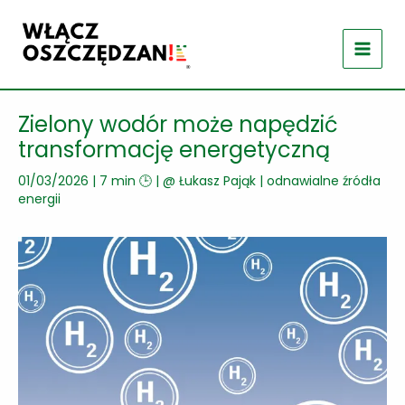
Przejdź
do
treści
Zielony wodór może napędzić
transformację energetyczną
01/03/2026
|
7 min 🕒
| @
Łukasz Pająk
|
odnawialne źródła
energii